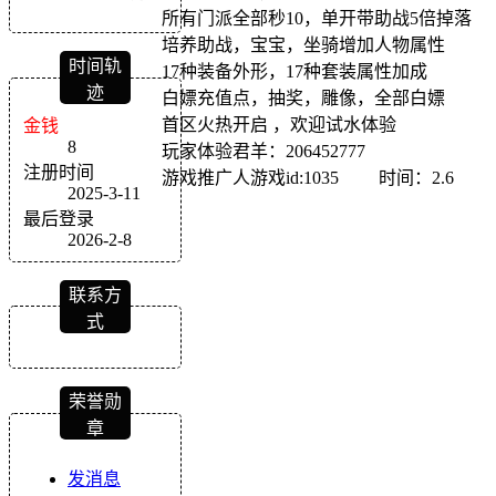
所有门派全部秒10，单开带助战5倍掉落
培养助战，宝宝，坐骑增加人物属性
时间轨
17种装备外形，17种套装属性加成
迹
白嫖充值点，抽奖，雕像，全部白嫖
首区火热开启 ，欢迎试水体验
金钱
8
玩家体验君羊：206452777
注册时间
游戏推广人游戏id:1035 时间：2.6
2025-3-11
最后登录
2026-2-8
联系方
式
荣誉勋
章
发消息