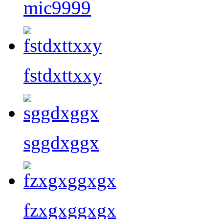
mic9999
fstdxttxxy
sggdxggx
fzxgxggxgx