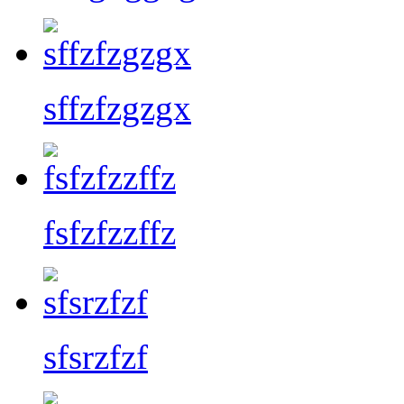
sffzfzgzgx
fsfzfzzffz
sfsrzfzf