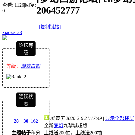
查看:
1126
|
回复:
206452777
0
[复制链接]
xiaoze123
论坛等
级
等級：
游戏白银
活跃状
态
发表于 2026-2-6 21:17:49
|
显示全部楼层
28
30
162
全新
梦幻
九黎城超版
上线送200抽，上线送200抽
主题
帖子
积分