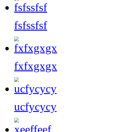
fsfssfsf
fxfxgxgx
ucfycycy