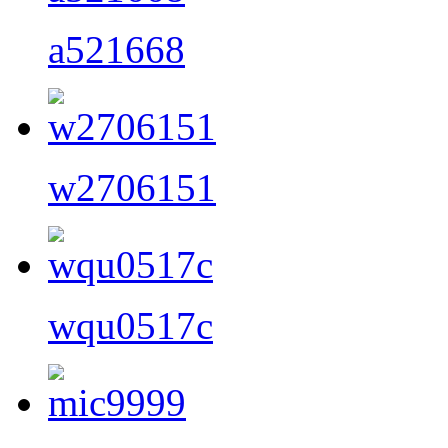
a521668
w2706151
wqu0517c