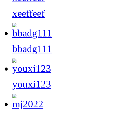
xeeffeef
bbadg111
youxi123