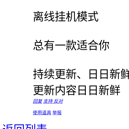
离线挂机模式
总有一款适合你
持续更新、日日新
更新内容日日新鲜
回复
支持
反对
使用道具
举报