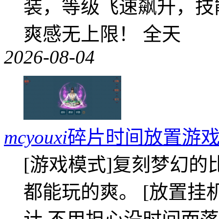
装，等级飞速飙升，技
爽感无上限！ 全天
2026-08-04
mcyouxi
碎片时间放置游戏
[游戏模式]复刻梦幻的
都能玩的爽。 [放置挂