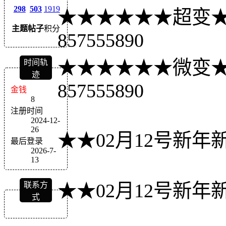
298
503
1919
★★★★★★超变★
主题
帖子
积分
857555890
★★★★★★微变★
时间轨
迹
857555890
金钱
8
注册时间
2024-12-
26
★★02月12号新
最后登录
2026-7-
13
★★02月12号新
联系方
式