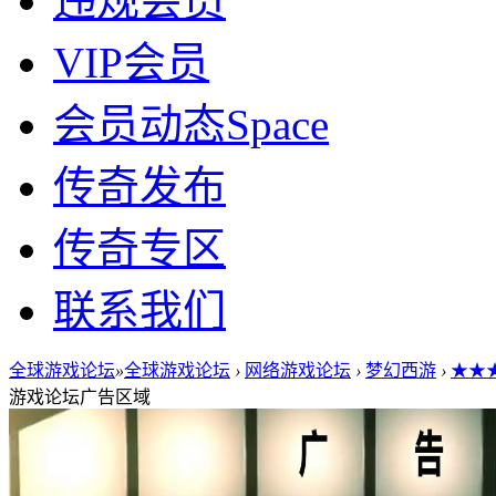
违规会员
VIP会员
会员动态
Space
传奇发布
传奇专区
联系我们
全球游戏论坛
»
全球游戏论坛
›
网络游戏论坛
›
梦幻西游
›
★★
游戏论坛广告区域