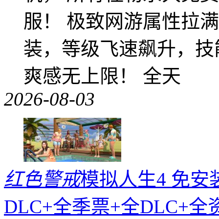
服！ 极致网游属性拉
装，等级飞速飙升，技
爽感无上限！ 全天
2026-08-03
红色警戒
模拟人生4 免安
DLC+全季票+全DLC+