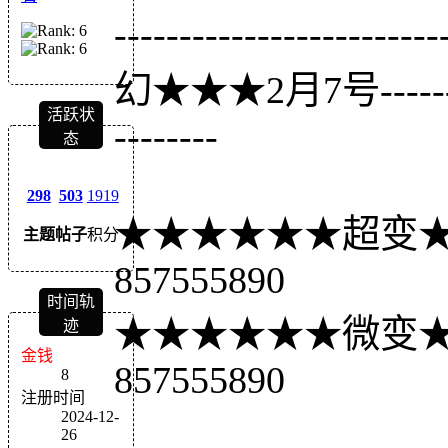
------------------
幻★★★2月7号------------
活跃状
--------
态
298
503
1919
★★★★★★超变★
主题
帖子
积分
857555890
时间轨
★★★★★★微变★
迹
金钱
857555890
8
注册时间
2024-12-
26