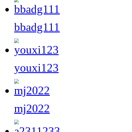
bbadg111
youxi123
mj2022