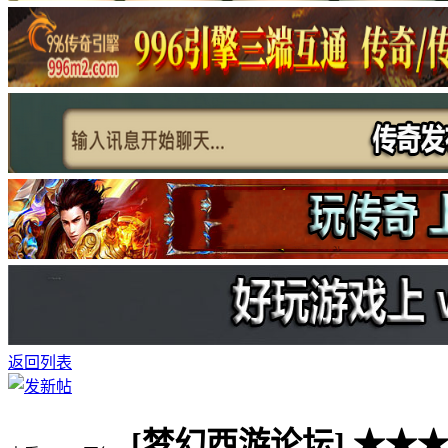
返回列表
[梦幻西游论坛]
★★★