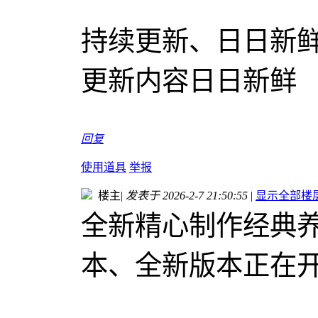
持续更新、日日新
更新内容日日新鲜
回复
使用道具
举报
楼主
|
发表于 2026-2-7 21:50:55
|
显示全部楼
全新精心制作经典
本、全新版本正在