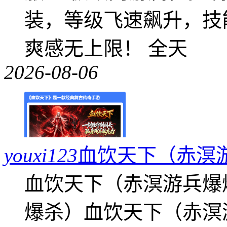
装，等级飞速飙升，技
爽感无上限！ 全天
2026-08-06
youxi123
血饮天下（赤溟
血饮天下（赤溟游兵爆
爆杀）血饮天下（赤溟