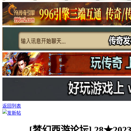
返回列表
[梦幻西游论坛]
28★2