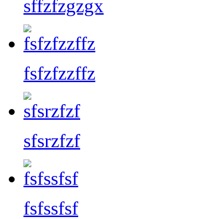
sffzfzgzgx
fsfzfzzffz
sfsrzfzf
fsfssfsf