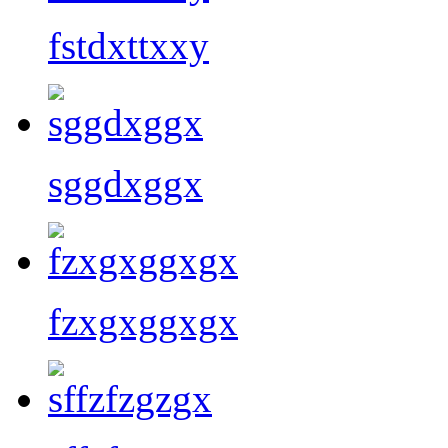
fstdxttxxy
sggdxggx
fzxgxggxgx