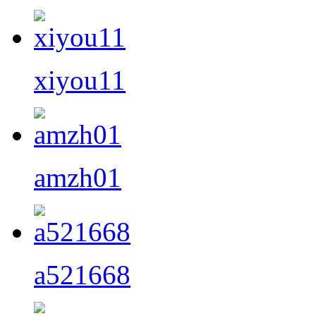
xiyou11
amzh01
a521668