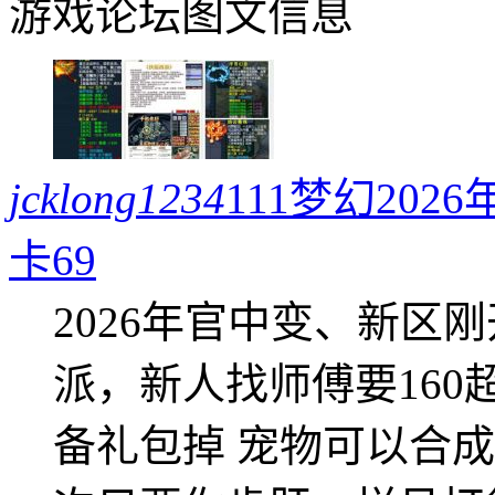
游戏论坛图文信息
jcklong1234
111梦幻20
卡69
2026年官中变、新区
派，新人找师傅要16
备礼包掉 宠物可以合成成