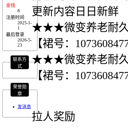
金钱
更新内容日日新鲜
8
注册时间
2025-1-
★★★微变养老耐久
1
最后登录
2026-5-
【裙号：107360847
23
★★★微变养老耐久
联系方
式
【裙号：107360847
荣誉勋
章
发消息
拉人奖励