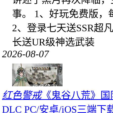
事。 1、好玩免费版，
2、登录七天送SSR超
长送UR级神选武装
2026-08-07
红色警戒
《鬼谷八荒》国际版
DLC PC/安卓/iOS三端下