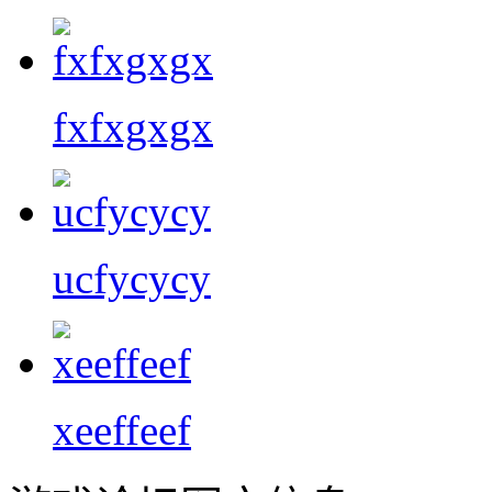
fxfxgxgx
ucfycycy
xeeffeef