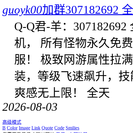
guoyk00
加群3071826
Q-Q君-羊：307182
机， 所有怪物永久免
服！ 极致网游属性拉
装，等级飞速飙升，技
爽感无上限！ 全天
2026-08-03
高级模式
B
Color
Image
Link
Quote
Code
Smilies