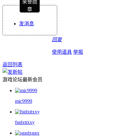
荣誉勋
章
发消息
回复
使用道具
举报
返回列表
游戏论坛最新会员
mic9999
fstdxttxxy