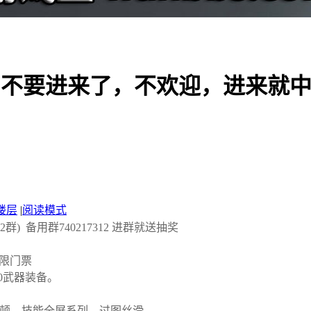
的不要进来了，不欢迎，进来就
楼层
|
阅读模式
81(2群) 备用群740217312 进群就送抽奖
无限门票
10武器装备。
卡顿。技能全屏系列，过图丝滑