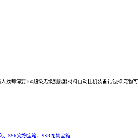
新人找师傅要160超级无级别武器材料自动挂机装备礼包掉 宠物可
义、SSR宠物宝箱，SSR宠物宝箱