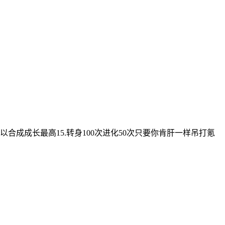
以合成成长最高15.转身100次进化50次只要你肯肝一样吊打氪