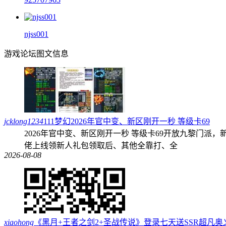
njss001
游戏论坛图文信息
jcklong1234
111梦幻2026年官中变、新区刚开一秒 等级卡69
2026年官中变、新区刚开一秒 等级卡69开放九黎门派，
佬上线领新人礼包领取后、其他全靠打、全
2026-08-08
xiaohong
《黑月+王者之剑2+圣战传说》登录七天送SSR超凡奥