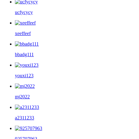
ucfycycy
xeeffeef
bbadg111
youxi123
mj2022
a2311233
925707963