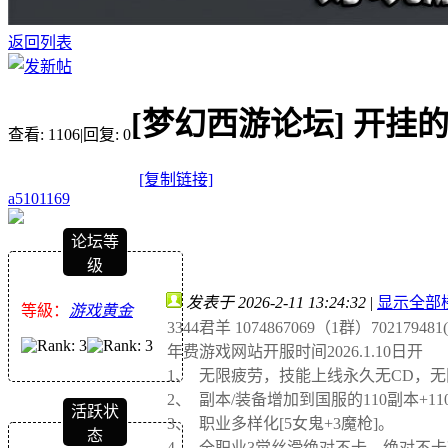
返回列表
[梦幻西游论坛]
开挂
查看:
1106
|
回复:
0
[复制链接]
a5101169
论坛等
级
发表于 2026-2-11 13:24:32
|
显示全部
等級：
游戏黄金
3344君羊 1074867069（1群）7021794
年费游戏网站开服时间2026.1.10日开
1、 无限疲劳，技能上线永久无CD，
2、 副本/装备增加到国服的110副本+1
活跃状
3、 职业多样化[5女鬼+3魔枪]。
态
4、 全职业3觉丝滑绝对不卡，绝对不