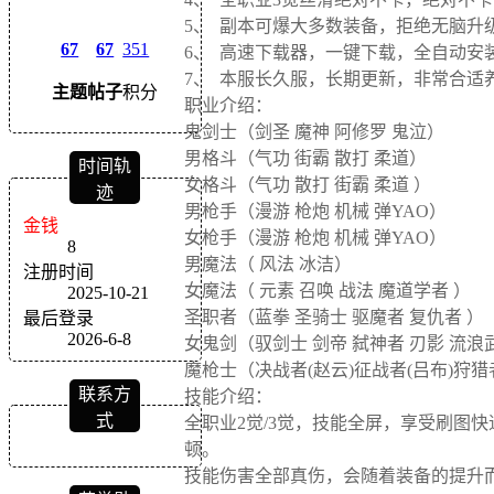
5、 副本可爆大多数装备，拒绝无脑升
67
67
351
6、 高速下载器，一键下载，全自动安
7、 本服长久服，长期更新，非常合适
主题
帖子
积分
职业介绍：
鬼剑士（剑圣 魔神 阿修罗 鬼泣）
男格斗（气功 街霸 散打 柔道）
时间轨
女格斗（气功 散打 街霸 柔道 ）
迹
男枪手（漫游 枪炮 机械 弹YAO）
金钱
女枪手（漫游 枪炮 机械 弹YAO）
8
男魔法（ 风法 冰洁）
注册时间
女魔法（ 元素 召唤 战法 魔道学者 ）
2025-10-21
圣职者（蓝拳 圣骑士 驱魔者 复仇者 ）
最后登录
2026-6-8
女鬼剑（驭剑士 剑帝 弑神者 刃影 流浪
魔枪士（决战者(赵云)征战者(吕布)狩猎者
联系方
技能介绍：
式
全职业2觉/3觉，技能全屏，享受刷图快
顿。
技能伤害全部真伤，会随着装备的提升