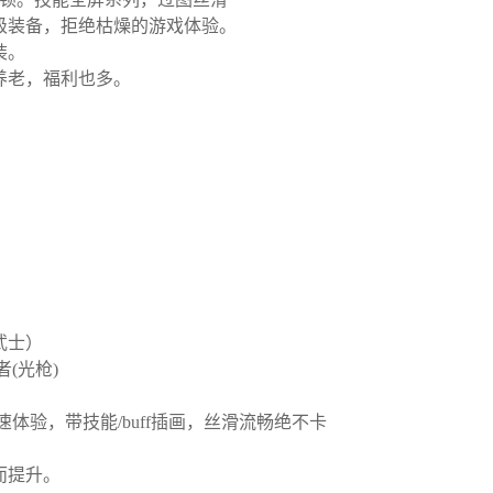
级装备，拒绝枯燥的游戏体验。
装。
养老，福利也多。
武士）
(光枪)
速体验，带技能/buff插画，丝滑流畅绝不卡
而提升。