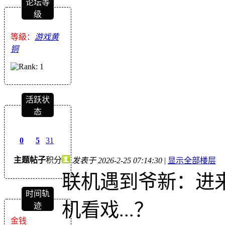
论坛等
级
等級：
游戏黄
铜
活跃状
态
0
5
31
主题
帖子
积分
发表于 2026-2-25 07:14:30
|
显示全部楼层
联机遇到爷新：进
时间轨
机看戏...？
迹
金钱