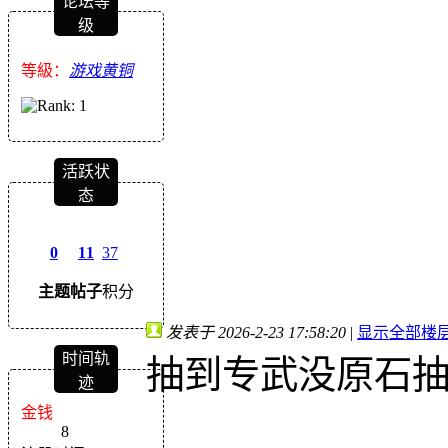
论坛等
级
等級：
游戏黄铜
活跃状
态
0
11
37
主题
帖子
积分
发表于 2026-2-23 17:58:20
|
显示全部楼
时间轨
抽到专武没原石抽
迹
金钱
8