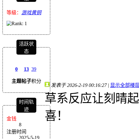
等級：
游戏黄铜
活跃状
态
0
13
39
主题
帖子
积分
发表于 2026-2-19 00:16:27
|
显示全部楼
草系反应让刻晴起
时间轨
迹
喜！
金钱
8
注册时间
2025-5-19