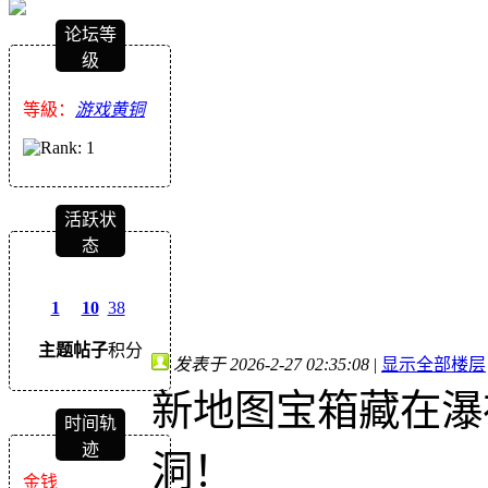
论坛等
级
等級：
游戏黄铜
活跃状
态
1
10
38
主题
帖子
积分
发表于 2026-2-27 02:35:08
|
显示全部楼层
新地图宝箱藏在瀑
时间轨
迹
洞！
金钱