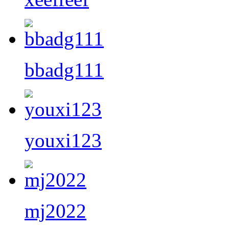
bbadg111
youxi123
mj2022