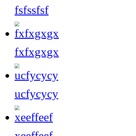
fsfssfsf
fxfxgxgx
ucfycycy
xeeffeef