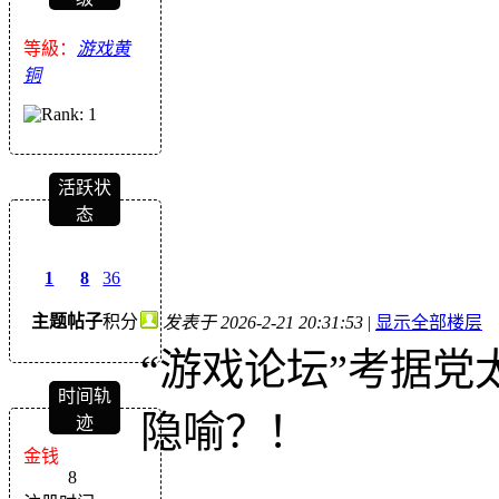
等級：
游戏黄
铜
活跃状
态
1
8
36
主题
帖子
积分
发表于 2026-2-21 20:31:53
|
显示全部楼层
“游戏论坛”考据
时间轨
隐喻？！
迹
金钱
8