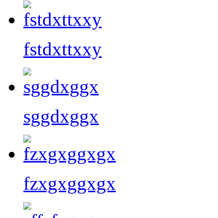
fstdxttxxy
sggdxggx
fzxgxggxgx