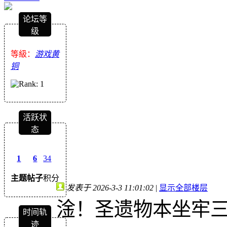
论坛等
级
等級：
游戏黄
铜
活跃状
态
1
6
34
主题
帖子
积分
发表于 2026-3-3 11:01:02
|
显示全部楼层
淦！圣遗物本坐牢
时间轨
迹