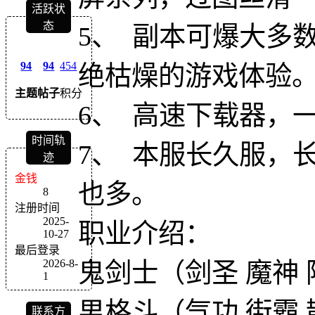
活跃状
态
5、 副本可爆大多
94
94
454
绝枯燥的游戏体验
主题
帖子
积分
6、 高速下载器，
时间轨
7、 本服长久服，
迹
金钱
也多。
8
注册时间
2025-
职业介绍：
10-27
最后登录
2026-8-
鬼剑士（剑圣 魔神 
1
男格斗（气功 街霸 
联系方