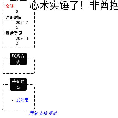
心术实锤了！非酋
金钱
8
注册时间
2025-7-
5
最后登录
2026-3-
3
联系方
式
荣誉勋
章
发消息
回复
支持
反对