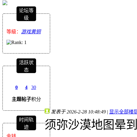
论坛等
级
等級：
游戏黄铜
活跃状
态
0
4
30
主题
帖子
积分
发表于 2026-2-28 10:48:49
|
显示全部楼
时间轨
须弥沙漠地图晕到
迹
金钱