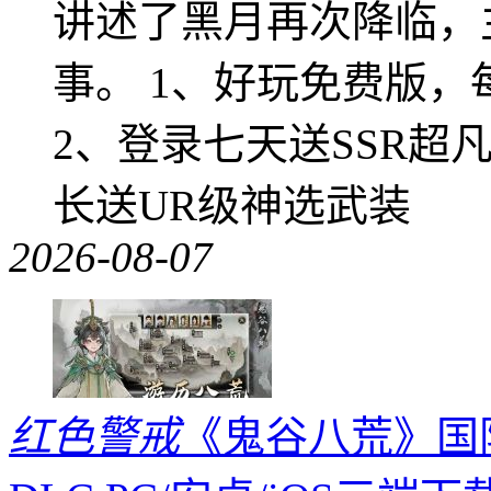
讲述了黑月再次降临，
事。 1、好玩免费版，
2、登录七天送SSR超
长送UR级神选武装
2026-08-07
红色警戒
《鬼谷八荒》国际版