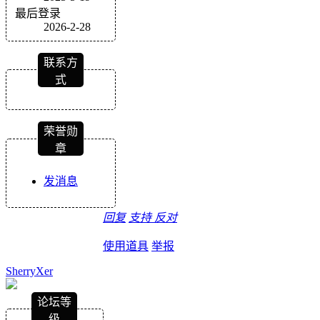
最后登录
2026-2-28
联系方
式
荣誉勋
章
发消息
回复
支持
反对
使用道具
举报
SherryXer
论坛等
级