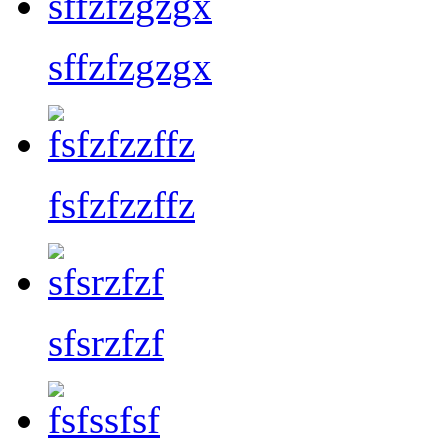
sffzfzgzgx
fsfzfzzffz
sfsrzfzf