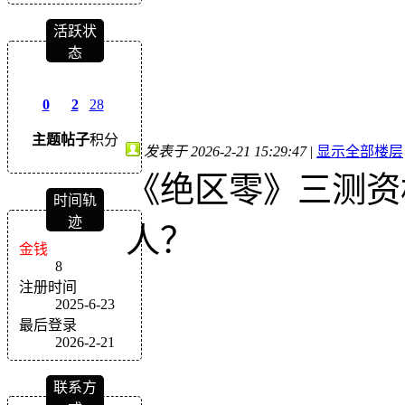
活跃状
态
0
2
28
主题
帖子
积分
发表于 2026-2-21 15:29:47
|
显示全部楼层
《绝区零》三测资
时间轨
迹
人？
金钱
8
注册时间
2025-6-23
最后登录
2026-2-21
联系方