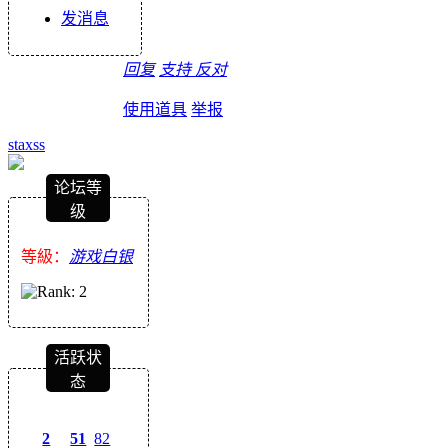
发消息
回复
支持
反对
使用道具
举报
staxss
论坛等
级
等級：
游戏白银
活跃状
态
2
51
82