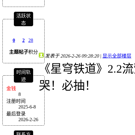
活跃状
态
0
2
28
主题
帖子
积分
发表于 2026-2-26 09:28:20
|
显示全部楼层
《星穹铁道》2.2
时间轨
迹
哭！必抽！
金钱
8
注册时间
2025-6-8
最后登录
2026-2-26
联系方