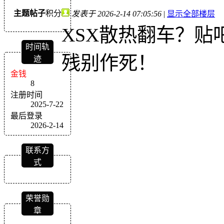
主题
帖子
积分
发表于 2026-2-14 07:05:56
|
显示全部楼层
XSX散热翻车？贴
时间轨
残别作死！
迹
金钱
8
注册时间
2025-7-22
最后登录
2026-2-14
联系方
式
荣誉勋
章