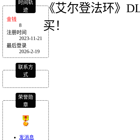
时间轨
《艾尔登法环》DL
迹
金钱
买！
8
注册时间
2023-11-21
最后登录
2026-2-19
联系方
式
荣誉勋
章
发消息