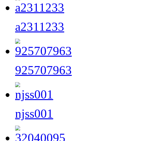
a2311233
925707963
njss001