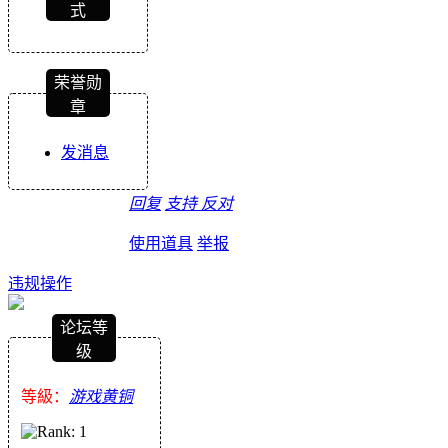
式
荣誉勋
章
发消息
回复
支持
反对
使用道具
举报
违规操作
论坛等
级
等級：
游戏黄铜