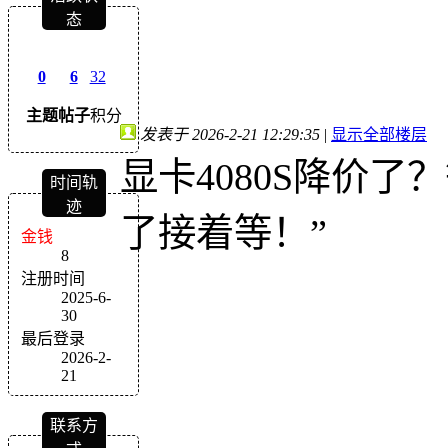
态
0
6
32
主题
帖子
积分
发表于 2026-2-21 12:29:35
|
显示全部楼层
显卡4080S降价了
时间轨
迹
了接着等！”
金钱
8
注册时间
2025-6-
30
最后登录
2026-2-
21
联系方