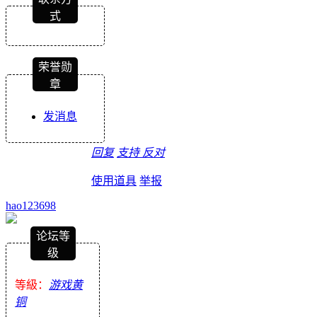
式
荣誉勋
章
发消息
回复
支持
反对
使用道具
举报
hao123698
论坛等
级
等級：
游戏黄
铜