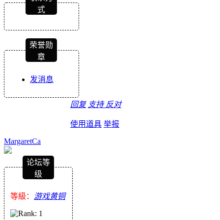
式
荣誉勋
章
发消息
回复
支持
反对
使用道具
举报
MargaretCa
论坛等
级
等級：
游戏黄铜