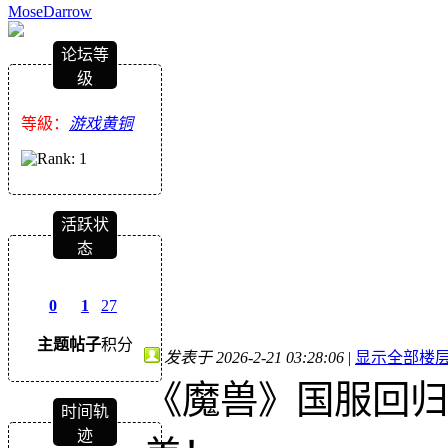
MoseDarrow
论坛等
级
等級：
游戏黄铜
活跃状
态
0
1
27
主题
帖子
积分
发表于 2026-2-21 03:28:06
|
显示全部楼
《魔兽》国服回归
时间轨
迹