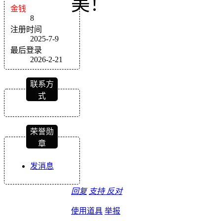
美！
金钱
8
注册时间
2025-7-9
最后登录
2026-2-21
联系方
式
荣誉勋
章
发消息
回复
支持
反对
使用道具
举报