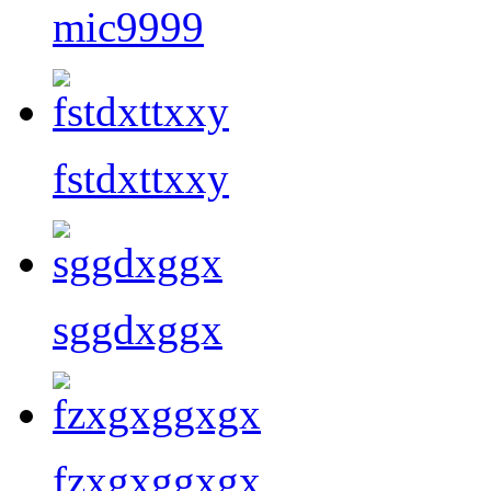
mic9999
fstdxttxxy
sggdxggx
fzxgxggxgx