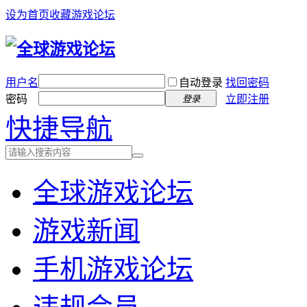
设为首页
收藏游戏论坛
用户名
自动登录
找回密码
密码
立即注册
登录
快捷导航
全球游戏论坛
游戏新闻
手机游戏论坛