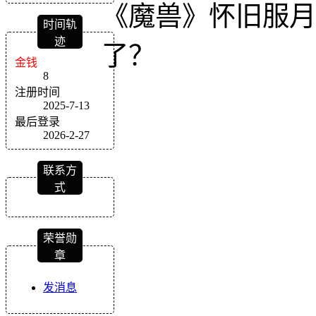
《魔兽》怀旧服月
时间轨
迹
了？
金钱
8
注册时间
2025-7-13
最后登录
2026-2-27
联系方
式
荣誉勋
章
发消息