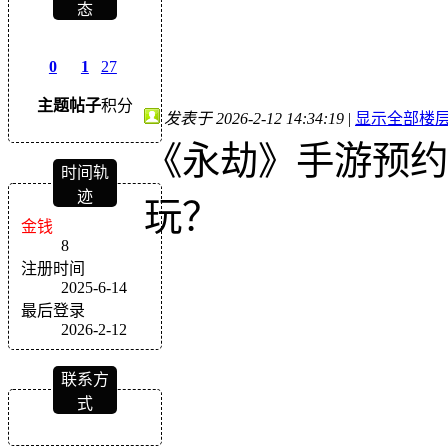
态
0
1
27
主题
帖子
积分
发表于 2026-2-12 14:34:19
|
显示全部楼
《永劫》手游预约
时间轨
迹
玩？
金钱
8
注册时间
2025-6-14
最后登录
2026-2-12
联系方
式