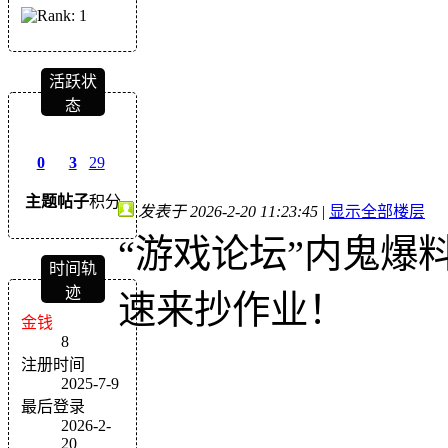
活跃状
态
0
3
29
主题
帖子
积分
发表于 2026-2-20 11:23:45
|
显示全部楼层
“游戏论坛”内鬼爆
时间轨
迹
速来抄作业！
金钱
8
注册时间
2025-7-9
最后登录
2026-2-
20