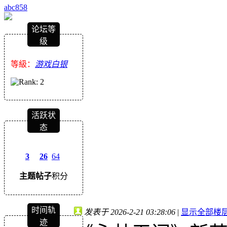
abc858
论坛等
级
等級：
游戏白银
活跃状
态
3
26
64
主题
帖子
积分
时间轨
发表于 2026-2-21 03:28:06
|
显示全部楼
迹