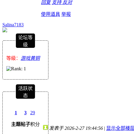
回复
支持
反对
使用道具
举报
Salina7183
论坛等
级
等級：
游戏黄铜
活跃状
态
1
3
29
主题
帖子
积分
发表于 2026-2-27 19:44:56
|
显示全部楼