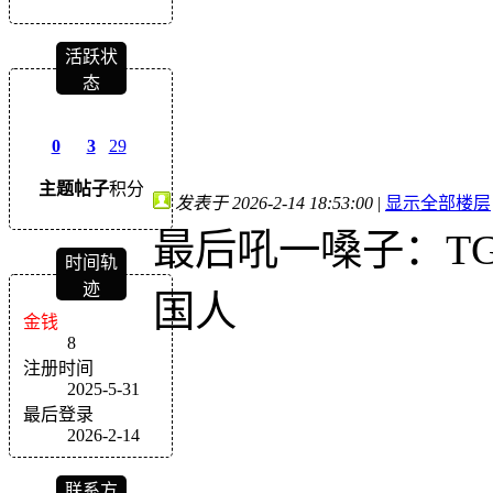
活跃状
态
0
3
29
主题
帖子
积分
发表于 2026-2-14 18:53:00
|
显示全部楼层
最后吼一嗓子：T
时间轨
迹
国人
金钱
8
注册时间
2025-5-31
最后登录
2026-2-14
联系方