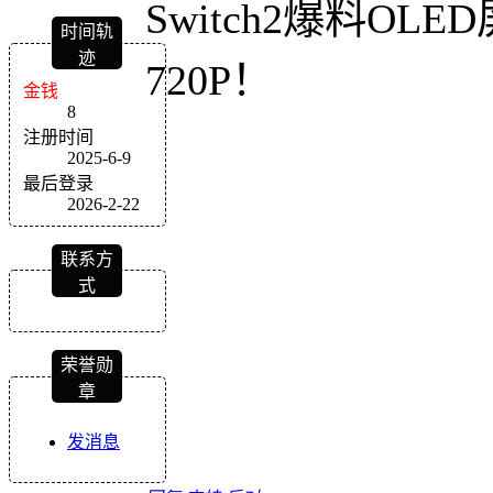
Switch2爆料O
时间轨
迹
720P！
金钱
8
注册时间
2025-6-9
最后登录
2026-2-22
联系方
式
荣誉勋
章
发消息