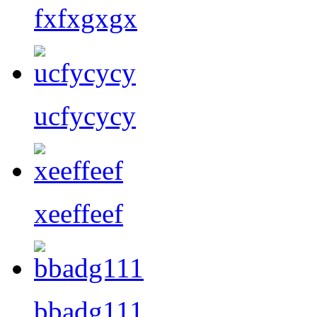
fxfxgxgx
ucfycycy
xeeffeef
bbadg111