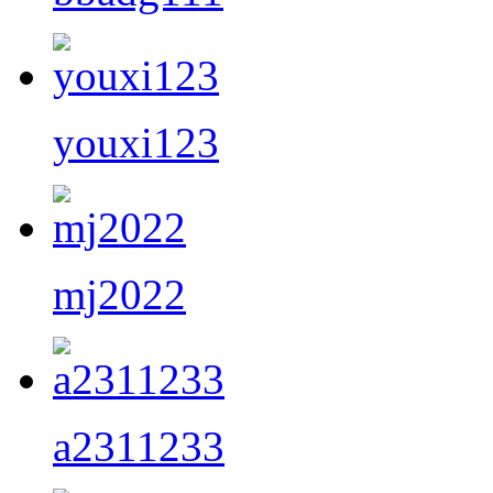
youxi123
mj2022
a2311233