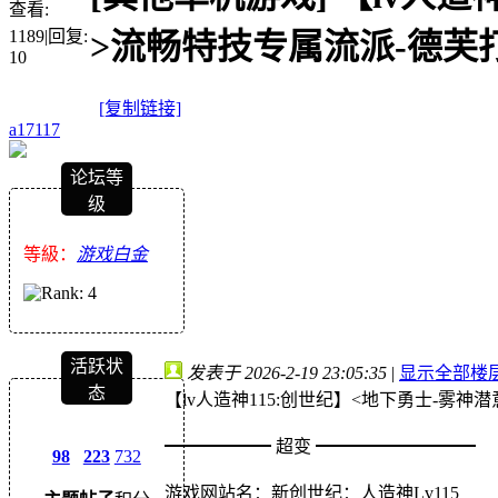
查看:
1189
|
回复:
>流畅特技专属流派-德芙打击
10
[复制链接]
a17117
论坛等
级
等級：
游戏白金
活跃状
发表于 2026-2-19 23:05:35
|
显示全部楼
态
【lv人造神115:创世纪】<地下勇士-雾
━━━━━━ 超变 ━━━━━━━━━
98
223
732
游戏网站名：新创世纪：人造神Lv115