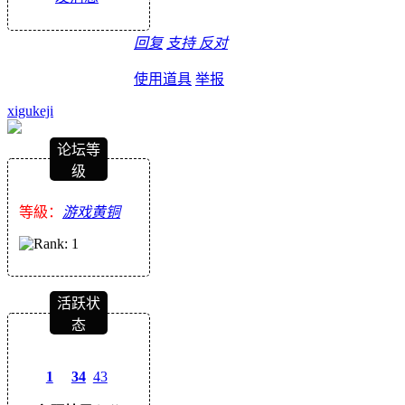
回复
支持
反对
使用道具
举报
xigukeji
论坛等
级
等級：
游戏黄铜
活跃状
态
1
34
43