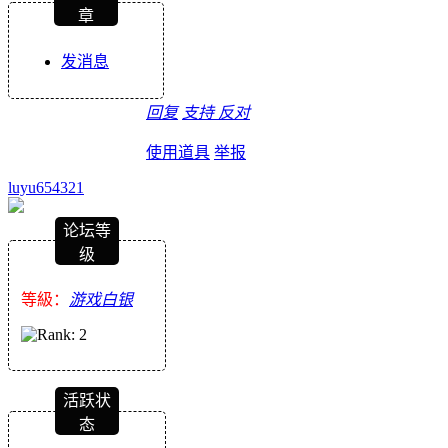
章
发消息
回复
支持
反对
使用道具
举报
luyu654321
论坛等
级
等級：
游戏白银
活跃状
态