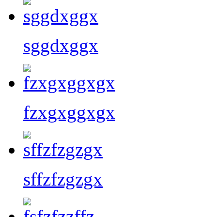
sggdxggx
fzxgxggxgx
sffzfzgzgx