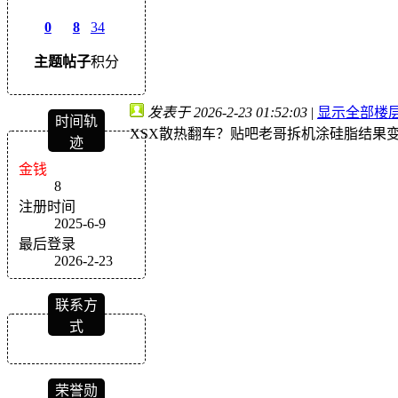
0
8
34
主题
帖子
积分
发表于 2026-2-23 01:52:03
|
显示全部楼
时间轨
XSX散热翻车？贴吧老哥拆机涂硅脂结果变砖
迹
金钱
8
注册时间
2025-6-9
最后登录
2026-2-23
联系方
式
荣誉勋