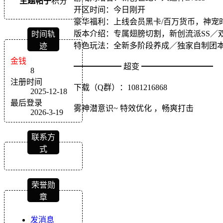
主题
帖子
积分
开区时间：今日刚开
豪华福利：上线会员黑卡/百万货币，神宠
版本介绍：专属翅膀切割，新创流派SS／
时间轨
特色玩法：全新多阶段养成／独家自制团
迹
金钱
━━━━━━ 超变 ━━━━━━━━━
8
注册时间
下载（Q群）：1081216868
2025-12-18
最后登录
雾神潜意识~ 特效优化 ，畅爽打击
2026-3-19
联系方
式
荣誉勋
章
发消息