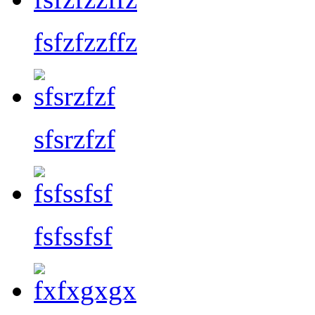
fsfzfzzffz
sfsrzfzf
fsfssfsf