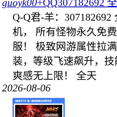
guoyk00
+QQ3071826
Q-Q君-羊：307182
机， 所有怪物永久免
服！ 极致网游属性拉
装，等级飞速飙升，技
爽感无上限！ 全天
2026-08-06