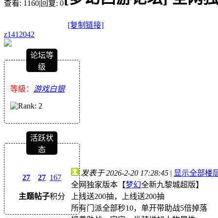
查看:
1160
|
回复:
0
[复制链接]
z1412042
论坛等
级
等級：
游戏白银
活跃状
态
发表于 2026-2-20 17:28:45
|
显示全部楼
27
27
167
全网独家版本【
梦幻
全新九黎城超版】
上线送200抽，上线送200抽
主题
帖子
积分
所有门派全部秒10，单开带助战5倍掉落