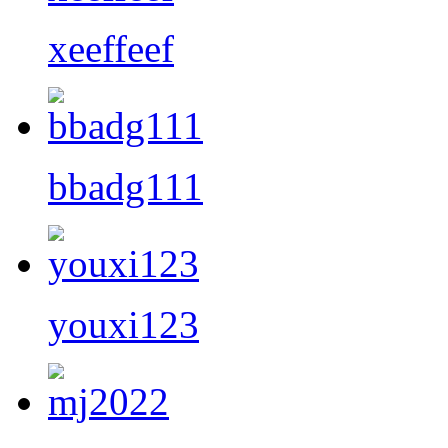
xeeffeef
bbadg111
youxi123