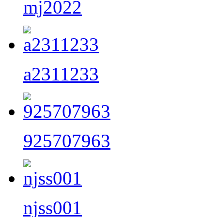
mj2022
a2311233
925707963
njss001