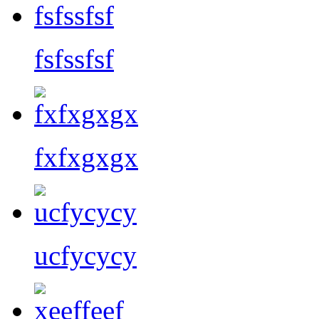
fsfssfsf
fxfxgxgx
ucfycycy