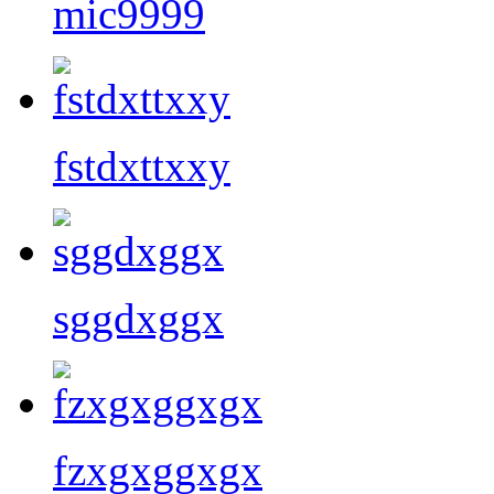
mic9999
fstdxttxxy
sggdxggx
fzxgxggxgx