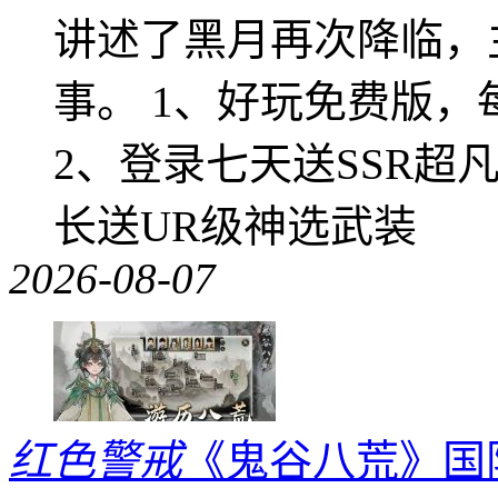
讲述了黑月再次降临，
事。 1、好玩免费版，
2、登录七天送SSR超
长送UR级神选武装
2026-08-07
红色警戒
《鬼谷八荒》国际版