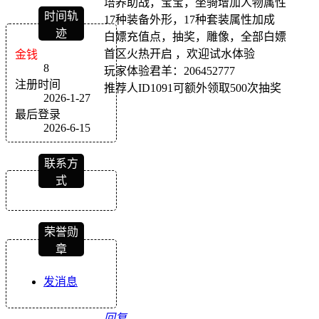
培养助战，宝宝，坐骑增加人物属性
时间轨
17种装备外形，17种套装属性加成
迹
白嫖充值点，抽奖，雕像，全部白嫖
首区火热开启 ，欢迎试水体验
金钱
8
玩家体验君羊：206452777
注册时间
推荐人ID1091可额外领取500次抽奖
2026-1-27
最后登录
2026-6-15
联系方
式
荣誉勋
章
发消息
回复