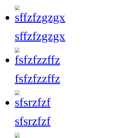
sffzfzgzgx
fsfzfzzffz
sfsrzfzf