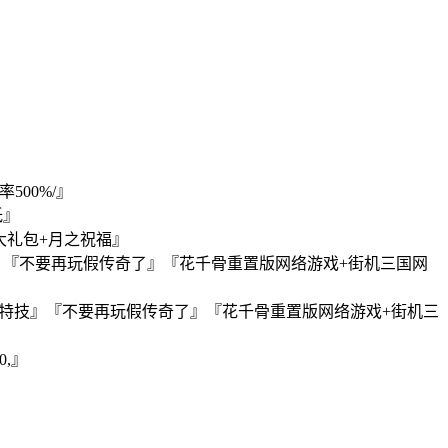
500%/』
低』
大礼包+月之祝福』
』『不要再玩假传奇了』『花千骨重置版网络游戏+街机三国网
+特技』『不要再玩假传奇了』『花千骨重置版网络游戏+街机三
0,』