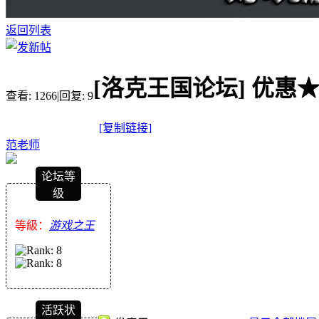
返回列表
[洛克王国论坛]
优惠★
查看:
1266
|
回复:
9
[复制链接]
范老师
论坛等
级
等級：
游戏之王
活跃状