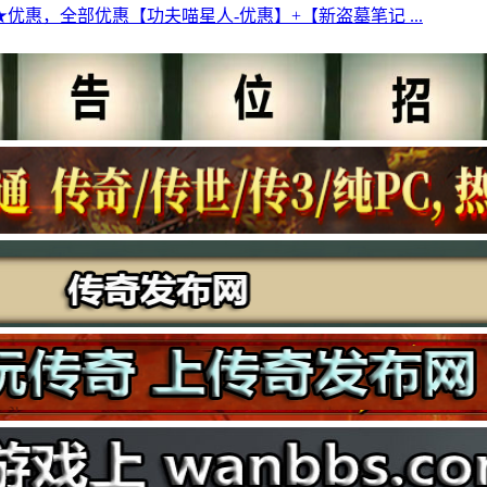
★优惠，全部优惠【功夫喵星人-优惠】+【新盗墓笔记 ...