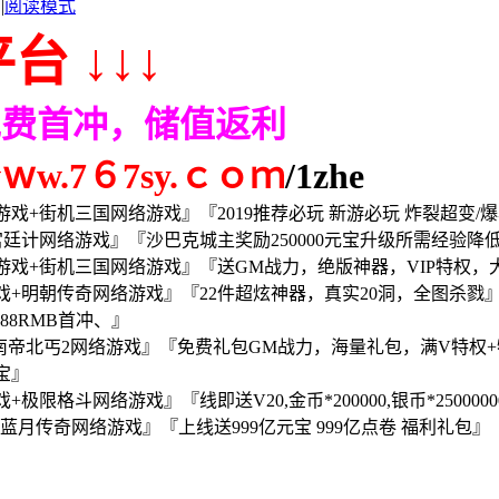
|
阅读模式
台 ↓↓↓
免费首冲，储值返利
.7６7sy.ｃｏｍ
/1zhe
+街机三国网络游戏』『2019推荐必玩 新游必玩 炸裂超变/爆率
廷计网络游戏』『沙巴克城主奖励250000元宝升级所需经验降
戏+街机三国网络游戏』『送GM战力，绝版神器，VIP特权，
+明朝传奇网络游戏』『22件超炫神器，真实20洞，全图杀戮
888RMB首冲、』
南帝北丐2网络游戏』『免费礼包GM战力，海量礼包，满V特权
宝』
斗网络游戏』『线即送V20,金币*200000,银币*2500000
蓝月传奇网络游戏』『上线送999亿元宝 999亿点卷 福利礼包』