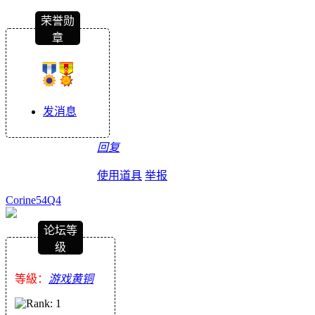
荣誉勋
章
发消息
回复
使用道具
举报
Corine54Q4
论坛等
级
等級：
游戏黄铜