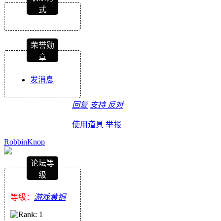
式
荣誉勋
章
发消息
回复
支持
反对
使用道具
举报
RobbinKnop
论坛等
级
等級：
游戏黄铜