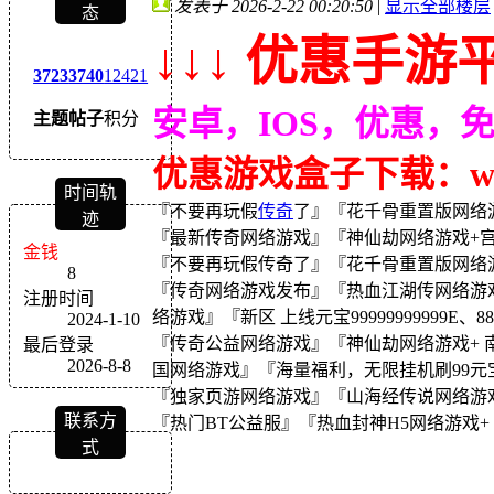
发表于 2026-2-22 00:20:50
|
显示全部楼层
态
↓↓↓ 优惠手游平
3723
3740
12421
安卓，IOS，优惠，
主题
帖子
积分
优惠游戏盒子下载：wｗw
时间轨
『不要再玩假
传奇
了』『花千骨重置版网络游戏
迹
『最新传奇网络游戏』『神仙劫网络游戏+宫
金钱
『不要再玩假传奇了』『花千骨重置版网络游
8
『传奇网络游戏发布』『热血江湖传网络游戏
注册时间
络游戏』『新区 上线元宝99999999999E、8
2024-1-10
『传奇公益网络游戏』『神仙劫网络游戏+ 
最后登录
2026-8-8
国网络游戏』『海量福利，无限挂机刷99元
『独家页游网络游戏』『山海经传说网络游戏+极限格
联系方
『热门BT公益服』『热血封神H5网络游戏+ 
式