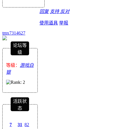
回复
支持
反对
使用道具
举报
tmx7314627
论坛等
级
等級：
游戏白
银
活跃状
态
7
31
82