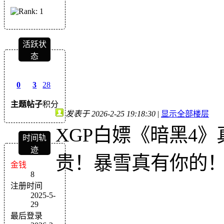
活跃状
态
0
3
28
主题
帖子
积分
发表于 2026-2-25 19:18:30
|
显示全部楼层
XGP白嫖《暗黑4
时间轨
迹
贵！暴雪真有你的
金钱
8
注册时间
2025-5-
29
最后登录