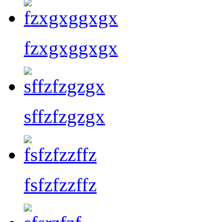
fzxgxggxgx
sffzfzgzgx
fsfzfzzffz