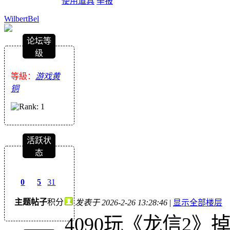
使用道具
举报
WilbertBel
论坛等
级
等級：
游戏黄
铜
活跃状
态
0
5
31
主题
帖子
积分
发表于 2026-2-26 13:28:46
|
显示全部楼层
4090玩《龙信2