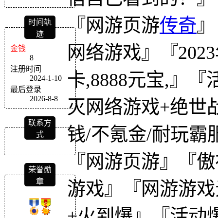
『网游页游
传奇
』
时间轨
迹
网络游戏』『202
金钱
8
注册时间
卡,8888元宝,
2024-1-10
最后登录
2026-8-8
灭网络游戏+绝世
联系方
钱/不氪金/耐玩霸
式
『网游页游』『傲
荣誉勋
章
游戏』『网游游戏元宝
+火到爆』『活动