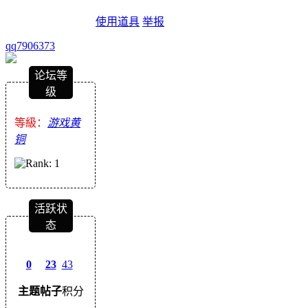
使用道具
举报
qq7906373
论坛等
级
等級：
游戏黄
铜
活跃状
态
0
23
43
主题
帖子
积分