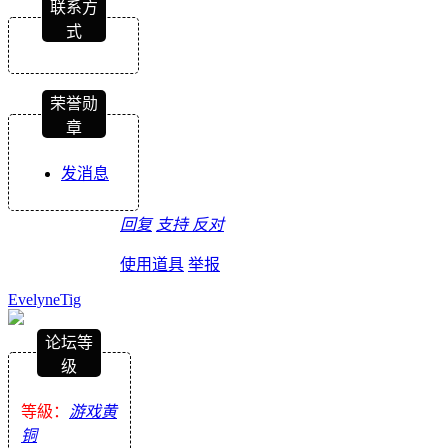
联系方
式
荣誉勋
章
发消息
回复
支持
反对
使用道具
举报
EvelyneTig
论坛等
级
等級：
游戏黄
铜