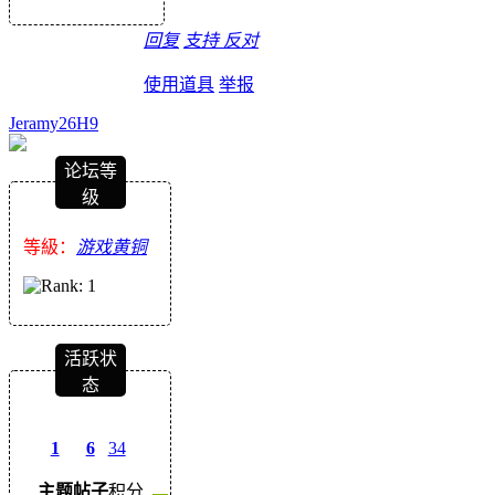
回复
支持
反对
使用道具
举报
Jeramy26H9
论坛等
级
等級：
游戏黄铜
活跃状
态
1
6
34
主题
帖子
积分