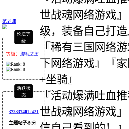
世战魂网络游戏』
范老师
级，装备自己打造
论坛等
级
『稀有三国网络游
等級：
游戏之王
下网络游戏』『家
+坐骑』
活跃状
『活动爆满吐血推
态
世战魂网络游戏』『
3723
3740
12421
主题
帖子
积分
信自己看到的！』