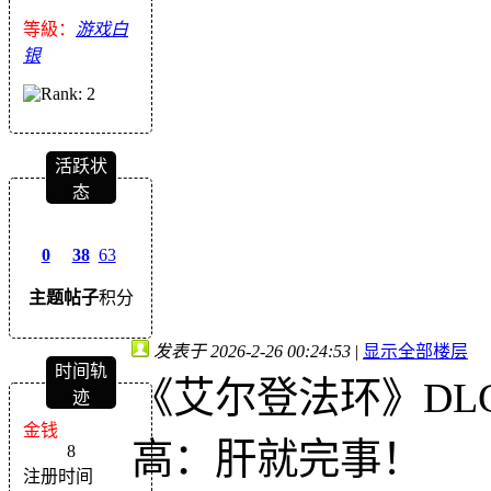
等級：
游戏白
银
活跃状
态
0
38
63
主题
帖子
积分
发表于 2026-2-26 00:24:53
|
显示全部楼层
时间轨
《艾尔登法环》DL
迹
金钱
高：肝就完事！
8
注册时间