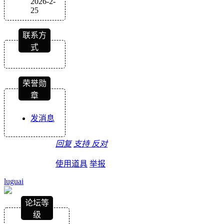
2026-2-
25
联系方
式
荣誉勋
章
发消息
回复
支持
反对
使用道具
举报
luguai
论坛等
级