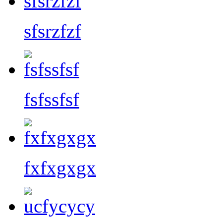
sfsrzfzf
fsfssfsf
fxfxgxgx