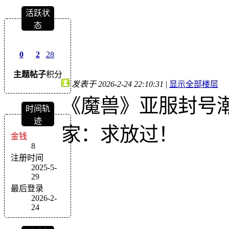
活跃状
态
0
2
28
主题
帖子
积分
发表于 2026-2-24 22:10:31
|
显示全部楼层
《魔兽》亚服封号
时间轨
迹
家：求放过！
金钱
8
注册时间
2025-5-
29
最后登录
2026-2-
24