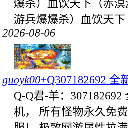
爆杀）血饮天下（赤溟
游兵爆爆杀）血饮天下
2026-08-06
guoyk00
+Q30718269
Q-Q君-羊：307182
机， 所有怪物永久免
服！ 极致网游属性拉