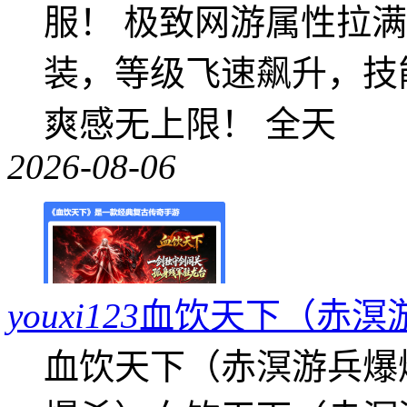
服！ 极致网游属性拉
装，等级飞速飙升，技
爽感无上限！ 全天
2026-08-06
youxi123
血饮天下（赤溟
血饮天下（赤溟游兵爆