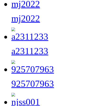
mj2022
a2311233
925707963