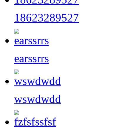
18623289527
earssrrs
wswdwdd