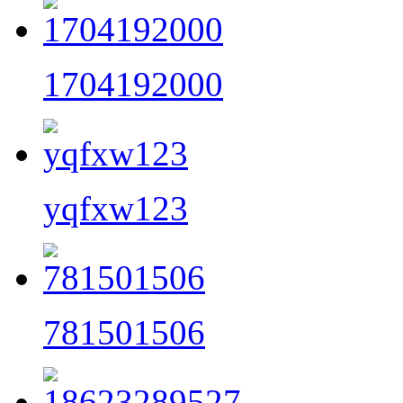
1704192000
yqfxw123
781501506