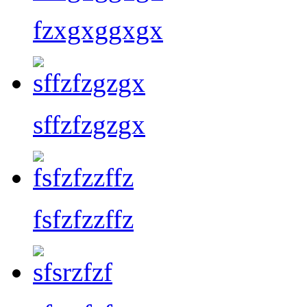
fzxgxggxgx
sffzfzgzgx
fsfzfzzffz