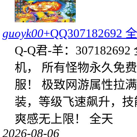
guoyk00
+QQ3071826
Q-Q君-羊：307182
机， 所有怪物永久免
服！ 极致网游属性拉
装，等级飞速飙升，技
爽感无上限！ 全天
2026-08-06