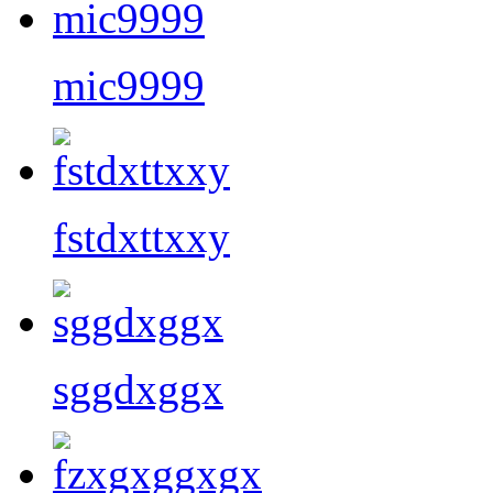
mic9999
fstdxttxxy
sggdxggx