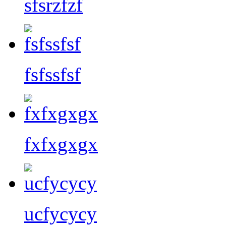
sfsrzfzf
fsfssfsf
fxfxgxgx
ucfycycy