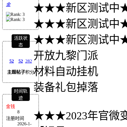
★★★新区测试中
金
★★★新区测试中
★★★新区测试中
活跃状
态
开放九黎门派
52
52
282
材料自动挂机
主题
帖子
积分
装备礼包掉落
时间轨
迹
金钱
8
★★★2023年官微
注册时间
2026-1-