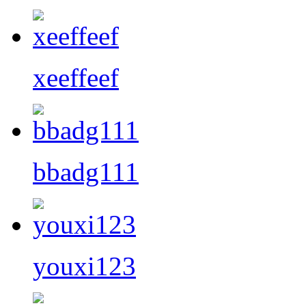
xeeffeef
bbadg111
youxi123