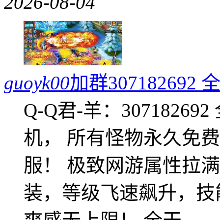
2026-08-04
guoyk00
加群3071826
Q-Q君-羊：307182
机， 所有怪物永久免
服！ 极致网游属性拉
装，等级飞速飙升，技