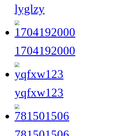
lyglzy
1704192000
yqfxw123
781501506