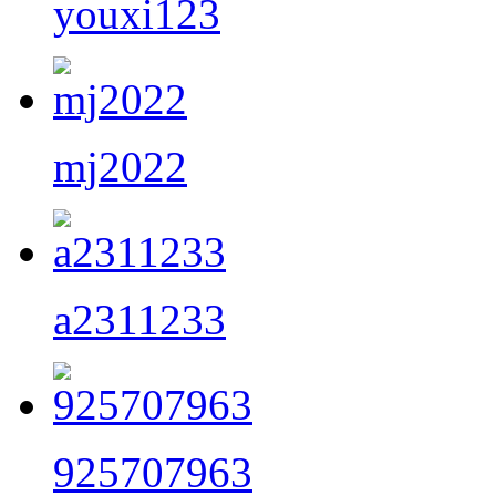
youxi123
mj2022
a2311233
925707963