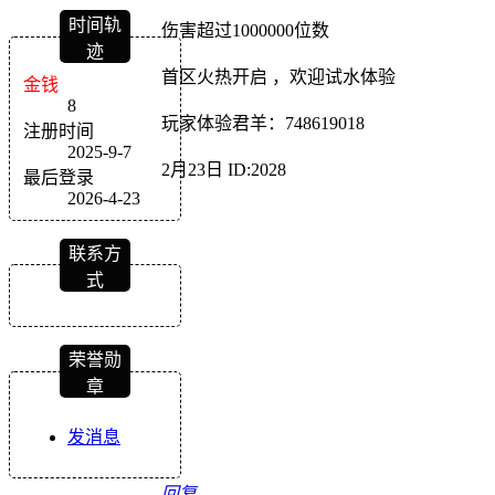
时间轨
伤害超过1000000位数
迹
首区火热开启 ，欢迎试水体验
金钱
8
玩家体验君羊：748619018
注册时间
2025-9-7
2月23日 ID:2028
最后登录
2026-4-23
联系方
式
荣誉勋
章
发消息
回复