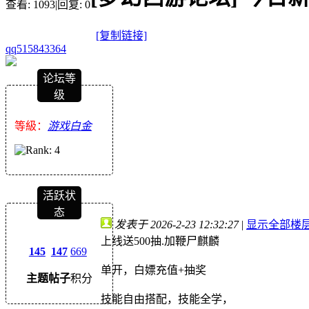
查看:
1093
|
回复:
0
[复制链接]
qq515843364
论坛等
级
等級：
游戏白金
活跃状
态
发表于 2026-2-23 12:32:27
|
显示全部楼
上线送500抽.加鞭尸麒麟
145
147
669
单开，白嫖充值+抽奖
主题
帖子
积分
技能自由搭配，技能全学，