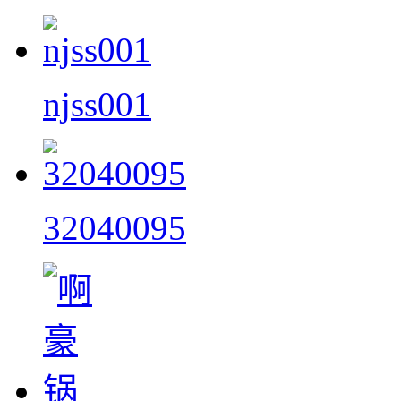
njss001
32040095