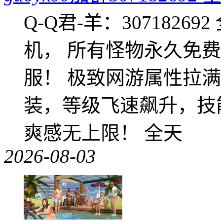
Q-Q君-羊：307182
机， 所有怪物永久免
服！ 极致网游属性拉
装，等级飞速飙升，技
爽感无上限！ 全天
2026-08-03