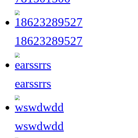
18623289527
earssrrs
wswdwdd