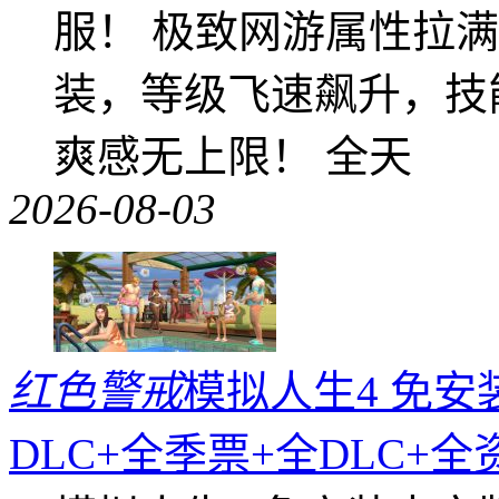
服！ 极致网游属性拉
装，等级飞速飙升，技
爽感无上限！ 全天
2026-08-03
红色警戒
模拟人生4 免安
DLC+全季票+全DLC+