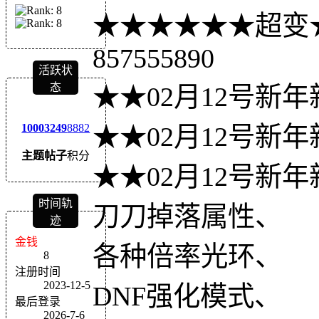
★★★★★★超变
857555890
活跃状
态
★★02月12号新
★★02月12号新
1000
3249
8882
主题
帖子
积分
★★02月12号新
时间轨
刀刀掉落属性、
迹
金钱
各种倍率光环、
8
注册时间
2023-12-5
DNF强化模式、
最后登录
2026-7-6