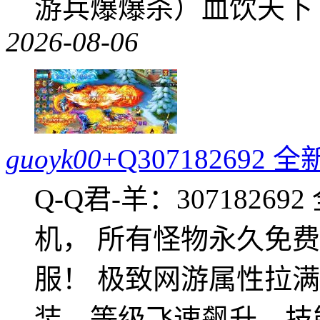
游兵爆爆杀）血饮天下
2026-08-06
guoyk00
+Q30718269
Q-Q君-羊：307182
机， 所有怪物永久免
服！ 极致网游属性拉
装，等级飞速飙升，技