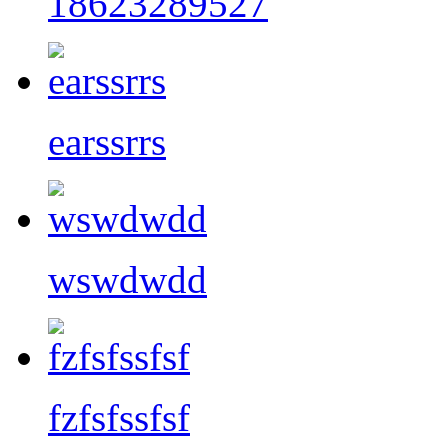
18623289527
earssrrs
wswdwdd
fzfsfssfsf