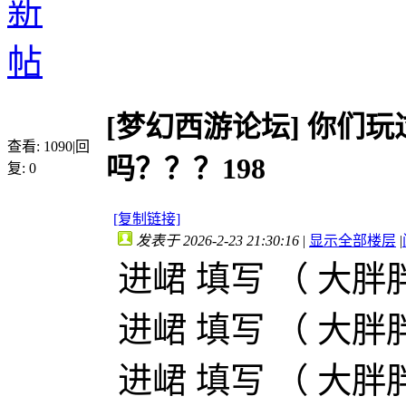
[梦幻西游论坛]
你们玩
查看:
1090
|
回
吗？？？198
复:
0
[复制链接]
发表于 2026-2-23 21:30:16
|
显示全部楼层
|
进峮 填写 （ 大胖胖
进峮 填写 （ 大胖胖
进峮 填写 （ 大胖胖