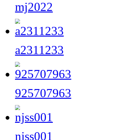
mj2022
a2311233
925707963
njss001