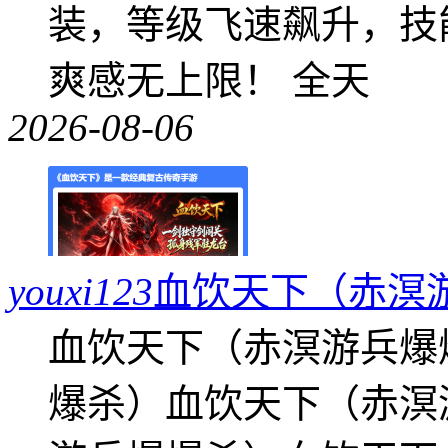
装，等级飞速飙升，技
爽感无上限！ 全天
2026-08-06
youxi123
血饮天下（赤溟
血饮天下（赤溟游兵爆
爆杀）血饮天下（赤溟