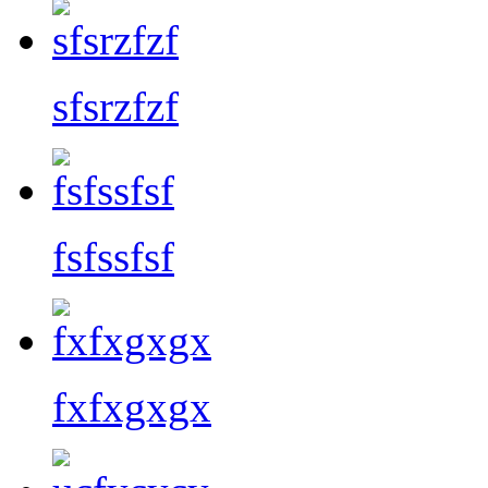
sfsrzfzf
fsfssfsf
fxfxgxgx