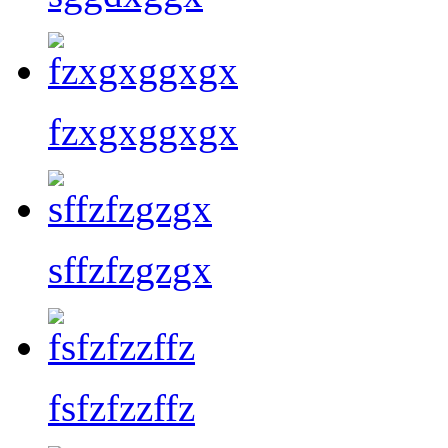
fzxgxggxgx
sffzfzgzgx
fsfzfzzffz