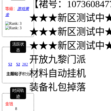
【裙号：107360847
等級：
游戏黄
★★★新区测试中
金
★★★新区测试中
★★★新区测试中
活跃状
态
开放九黎门派
52
52
282
材料自动挂机
主题
帖子
积分
装备礼包掉落
时间轨
迹
金钱
8