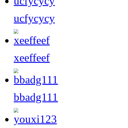
ucfycycy
xeeffeef
bbadg111