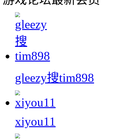
gleezy搜tim898
xiyou11