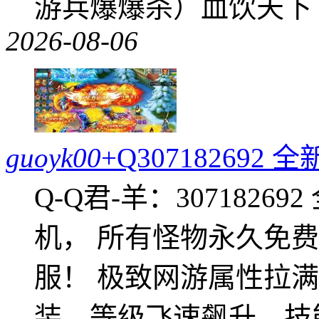
游兵爆爆杀）血饮天下
2026-08-06
guoyk00
+Q30718269
Q-Q君-羊：307182
机， 所有怪物永久免
服！ 极致网游属性拉
装，等级飞速飙升，技