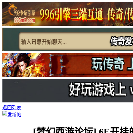
返回列表
[梦幻西游论坛]
6E开