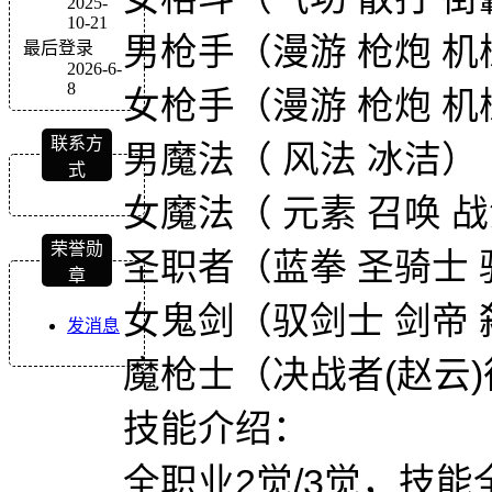
2025-
10-21
男枪手（漫游 枪炮 机械
最后登录
2026-6-
8
女枪手（漫游 枪炮 机械
联系方
男魔法（ 风法 冰洁）
式
女魔法（ 元素 召唤 战
荣誉勋
圣职者（蓝拳 圣骑士 
章
女鬼剑（驭剑士 剑帝 
发消息
魔枪士（决战者(赵云)
技能介绍：
全职业2觉/3觉，技