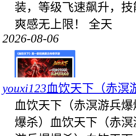
装，等级飞速飙升，技
爽感无上限！ 全天
2026-08-06
youxi123
血饮天下（赤溟
血饮天下（赤溟游兵爆
爆杀）血饮天下（赤溟