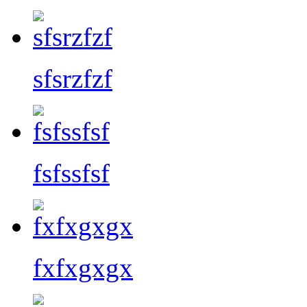
sfsrzfzf
fsfssfsf
fxfxgxgx