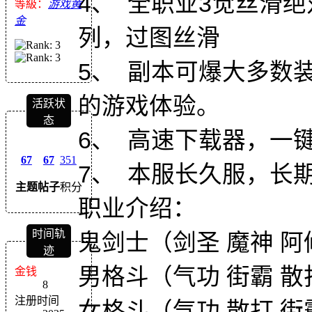
4、 全职业3觉丝滑
等級：
游戏黄
金
列，过图丝滑
5、 副本可爆大多数
的游戏体验。
活跃状
态
6、 高速下载器，一
67
67
351
7、 本服长久服，长
主题
帖子
积分
职业介绍：
时间轨
鬼剑士（剑圣 魔神 阿
迹
男格斗（气功 街霸 散
金钱
8
注册时间
女格斗（气功 散打 街