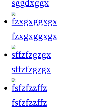
sggdxggx
fzxgxggxgx
sffzfzgzgx
fsfzfzzffz