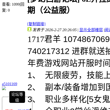
查看:
1099
|
回
期（公益服）
复:
0
[复制链接]
发表于 2026-2-27 20:26:05
|
显示全部楼层
|
阅
1717
君羊 107486706
740217312 进群就送
年费游戏网站开服时间20
1、 无限疲劳，技能
a5101169
2、 副本/装备增加到
论坛等
3、 职业多样化[5女鬼
级