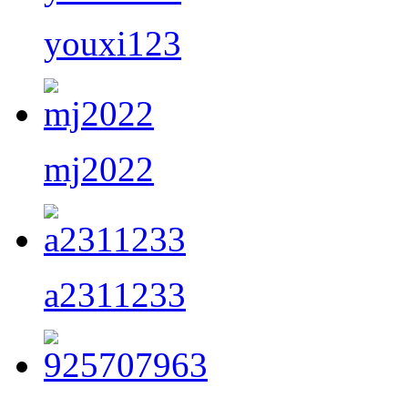
youxi123
mj2022
a2311233