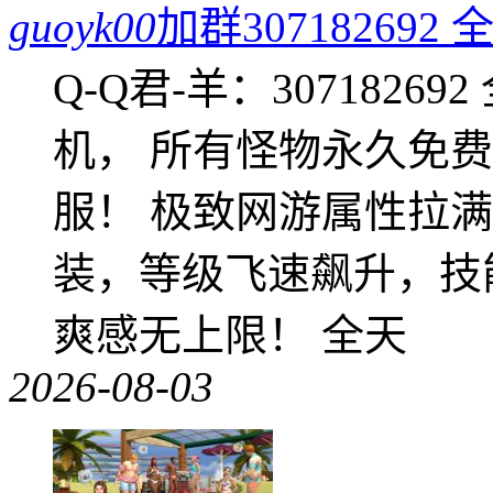
guoyk00
加群3071826
Q-Q君-羊：307182
机， 所有怪物永久免
服！ 极致网游属性拉
装，等级飞速飙升，技
爽感无上限！ 全天
2026-08-03