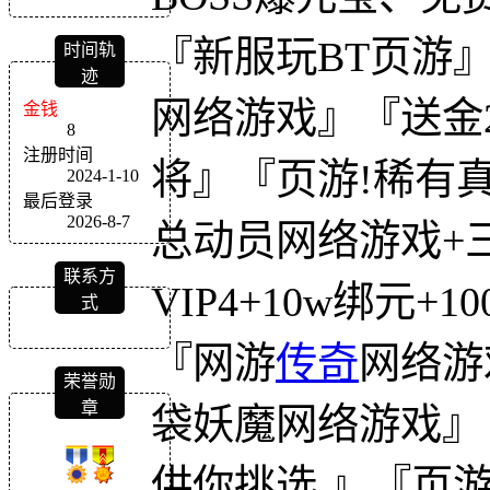
『新服玩BT页游
时间轨
迹
网络游戏』『送金26
金钱
8
注册时间
将』『页游!稀有
2024-1-10
最后登录
2026-8-7
总动员网络游戏+
联系方
VIP4+10w绑元+
式
『网游
传奇
网络游
荣誉勋
章
袋妖魔网络游戏』『
供你挑选,』『页