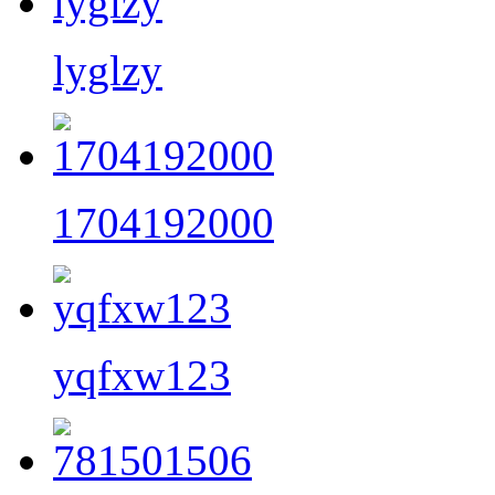
lyglzy
1704192000
yqfxw123