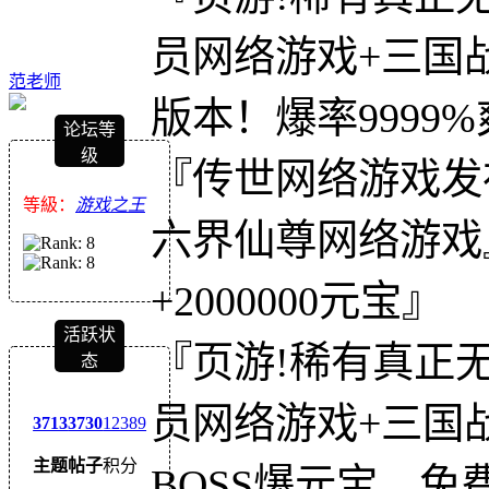
员网络游戏+三国
范老师
版本！爆率9999
论坛等
级
『传世网络游戏发
等級：
游戏之王
六界仙尊网络游戏
+2000000元宝』
活跃状
『页游!稀有真正
态
员网络游戏+三国
3713
3730
12389
主题
帖子
积分
BOSS爆元宝、免