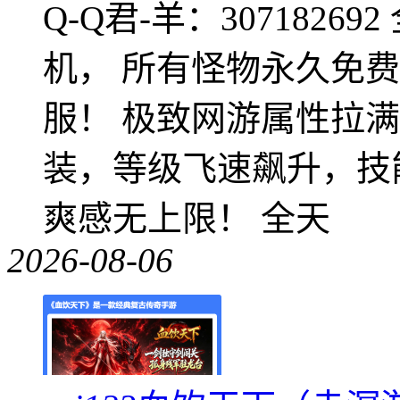
Q-Q君-羊：307182
机， 所有怪物永久免
服！ 极致网游属性拉
装，等级飞速飙升，技
爽感无上限！ 全天
2026-08-06