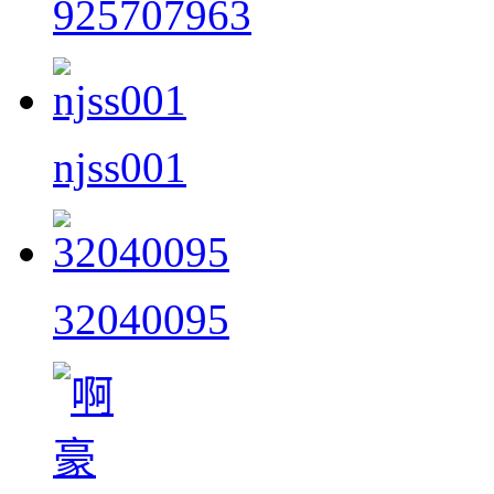
925707963
njss001
32040095