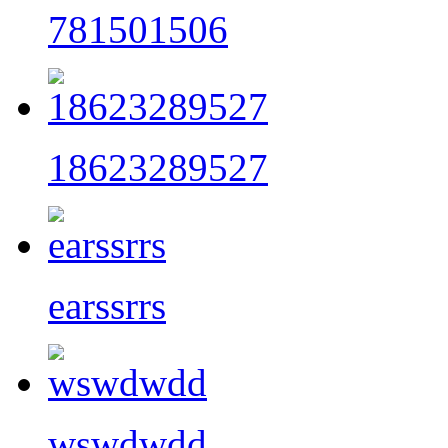
781501506
18623289527
earssrrs
wswdwdd