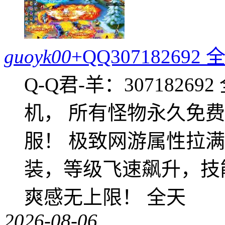
guoyk00
+QQ3071826
Q-Q君-羊：307182
机， 所有怪物永久免
服！ 极致网游属性拉
装，等级飞速飙升，技
爽感无上限！ 全天
2026-08-06