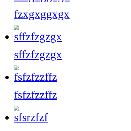
fzxgxggxgx
sffzfzgzgx
fsfzfzzffz