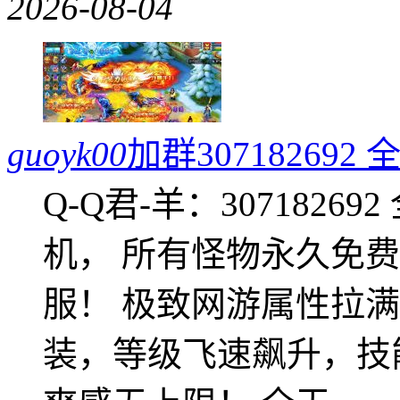
2026-08-04
guoyk00
加群3071826
Q-Q君-羊：307182
机， 所有怪物永久免
服！ 极致网游属性拉
装，等级飞速飙升，技