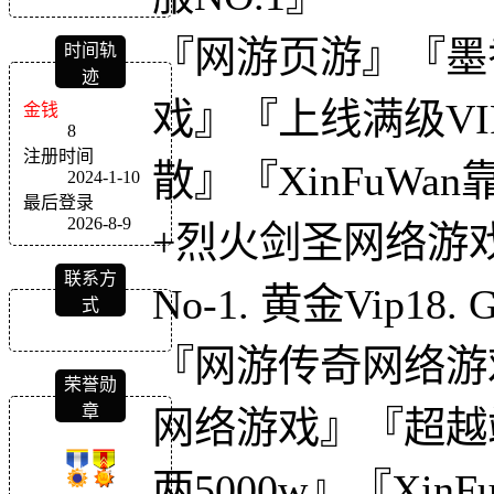
『网游页游』『墨
时间轨
迹
戏』『上线满级VIP
金钱
8
注册时间
散』『XinFuW
2024-1-10
最后登录
2026-8-9
+烈火剑圣网络游
联系方
No-1. 黄金Vip18
式
『网游传奇网络游
荣誉勋
章
网络游戏』『超越端
两5000w』『Xi