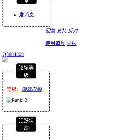
章
发消息
回复
支持
反对
使用道具
举报
Q5884308
论坛等
级
等級：
游戏白银
活跃状
态