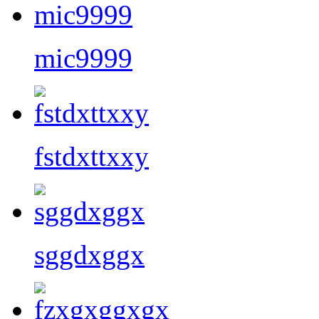
mic9999
fstdxttxxy
sggdxggx