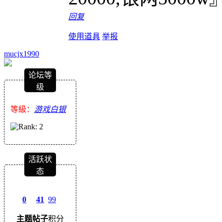
回复
使用道具
举报
mucjx1990
论坛等
级
等級：
游戏白银
活跃状
态
0
41
99
主题
帖子
积分