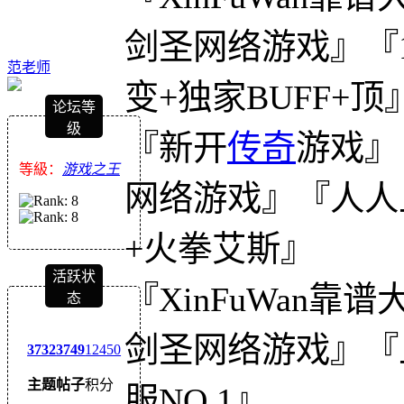
剑圣网络游戏』『1
范老师
变+独家BUFF+顶
论坛等
级
『新开
传奇
游戏』
等級：
游戏之王
网络游戏』『人人上
+火拳艾斯』
活跃状
『XinFuWan
态
剑圣网络游戏』『
3732
3749
12450
主题
帖子
积分
服NO.1』