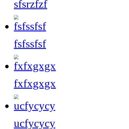
sfsrzfzf
fsfssfsf
fxfxgxgx
ucfycycy