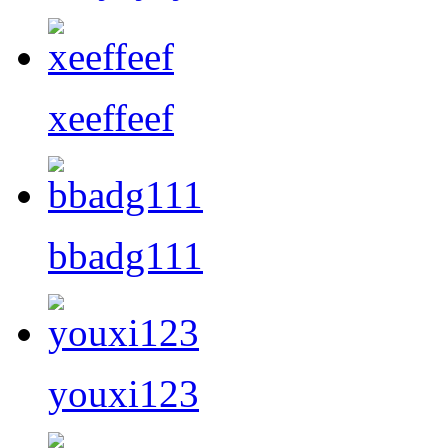
xeeffeef
bbadg111
youxi123