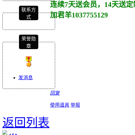
连续7天送会员，14天送定
联系方
加君羊1037755129
式
荣誉勋
章
发消息
回复
使用道具
举报
返回列表