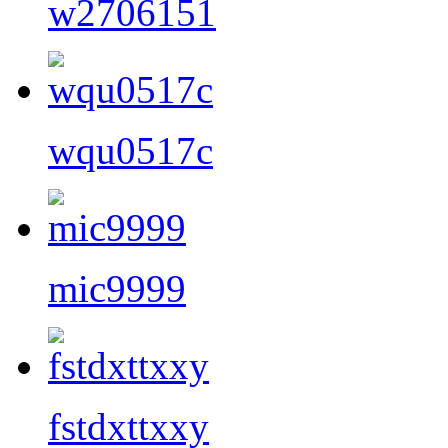
w2706151
wqu0517c
mic9999
fstdxttxxy