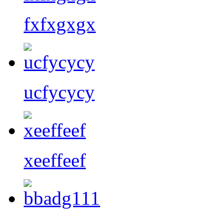
fxfxgxgx
ucfycycy
xeeffeef