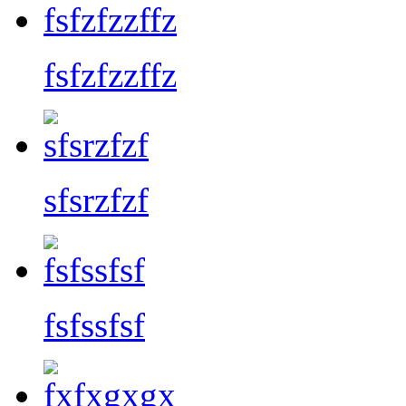
fsfzfzzffz
sfsrzfzf
fsfssfsf