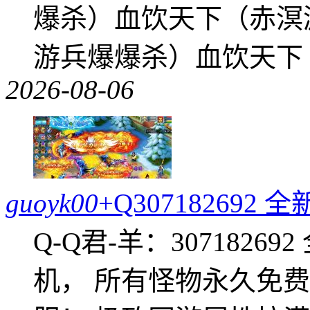
爆杀）血饮天下（赤溟
游兵爆爆杀）血饮天下
2026-08-06
guoyk00
+Q30718269
Q-Q君-羊：307182
机， 所有怪物永久免