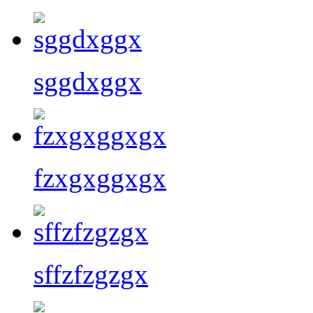
sggdxggx
fzxgxggxgx
sffzfzgzgx