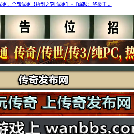
惠，全部优惠【执剑之刻-优惠】+【崛起：终极王 ...