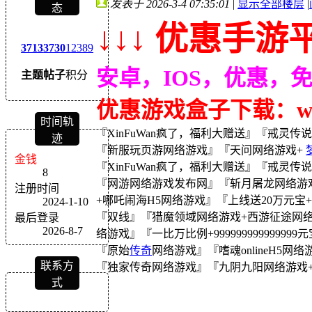
发表于 2026-3-4 07:35:01
|
显示全部楼层
|
态
↓↓↓ 优惠手游平
3713
3730
12389
安卓，IOS，优惠，
主题
帖子
积分
优惠游戏盒子下载：wｗw
时间轨
『XinFuWan疯了，福利大赠送』『戒灵传说
迹
『新服玩页游网络游戏』『天问网络游戏+
金钱
『XinFuWan疯了，福利大赠送』『戒灵传说
8
『网游网络游戏发布网』『斩月屠龙网络游戏
注册时间
+哪吒闹海H5网络游戏』『上线送20万元
2024-1-10
『双线』『猎魔领域网络游戏+西游征途网络游
最后登录
2026-8-7
络游戏』『一比万比例+999999999999999
『原始
传奇
网络游戏』『嗜魂onlineH5
联系方
『独家传奇网络游戏』『九阴九阳网络游戏+ 
式