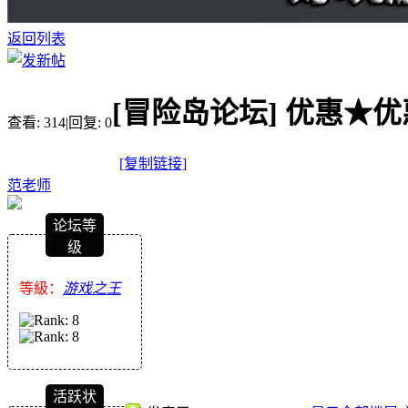
返回列表
[冒险岛论坛]
优惠★优
查看:
314
|
回复:
0
[复制链接]
范老师
论坛等
级
等級：
游戏之王
活跃状