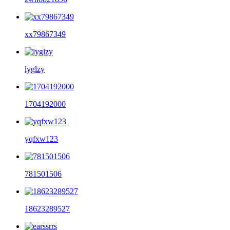
xx79867349
lyglzy
1704192000
yqfxw123
781501506
18623289527