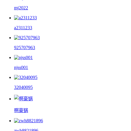
mj2022
a2311233
925707963
njss001
32040095
啊豪锅
zwh8821896