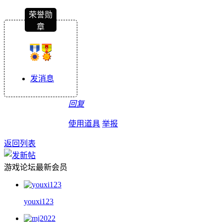
荣誉勋
章
发消息
回复
使用道具
举报
返回列表
游戏论坛最新会员
youxi123