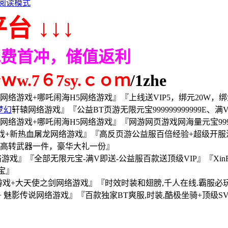
阅读模式
台 ↓↓↓
免费首冲，储值返利
.7６7sy.ｃｏｍ
/1zhe
网络游戏+哪吒闹海H5网络游戏』『上线送VIP5，绑元20W，绑金
梦幻
轩辕网络游戏』『公益BT页游无限元宝999999999999E、满
网络游戏+哪吒闹海H5网络游戏』『网游网页游戏网海量元宝999999
+新热血屠龙网络游戏』『高反页游公益服百倍经验+超级开服活动
宝+高转武器一件，豪华大礼一份』
戏』『全部无限元宝-满V即送-公益服百款送顶级VIP』『Xin
元宝』
网络游戏+大天使之剑网络游戏』『时效时装和翅膀,千人在线.霸服必
魅影传说网络游戏』『百款独家BT爽服,时装,酷极坐骑+顶级SVI