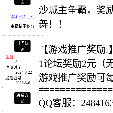
态
沙城主争霸，奖
592
605
2984
舞！！
主题
帖子
积分
==============
时间轨
【游戏推广奖励:
迹
金钱
1论坛奖励2元（
8
注册时间
2024-3-22
游戏推广奖励可
最后登录
2026-6-6
==============
联系方
QQ客服：2484163
式