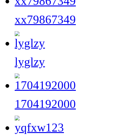
xx79867349
lyglzy
1704192000