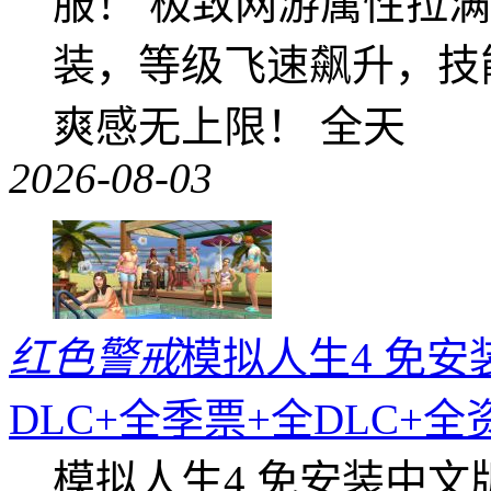
服！ 极致网游属性拉
装，等级飞速飙升，技
爽感无上限！ 全天
2026-08-03
红色警戒
模拟人生4 免安
DLC+全季票+全DLC+
模拟人生4 免安装中文