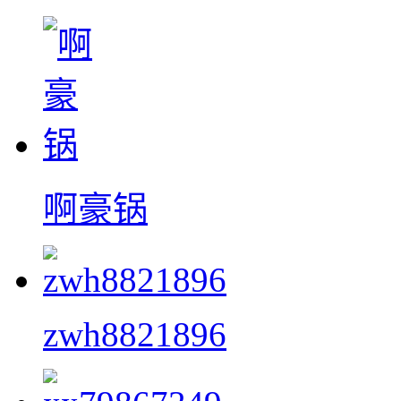
啊豪锅
zwh8821896