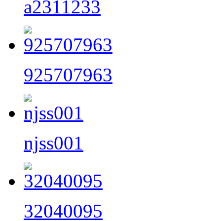
a2311233
925707963
njss001
32040095