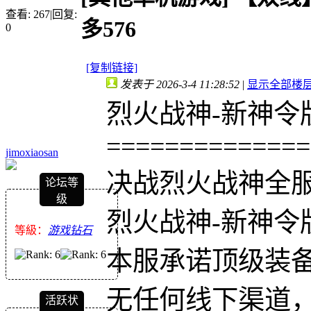
查看:
267
|
回复:
多576
0
[复制链接]
发表于 2026-3-4 11:28:52
|
显示全部楼
烈火战神-新神令
==============
jimoxiaosan
决战烈火战神全
论坛等
级
烈火战神-新神令版
等級：
游戏钻石
本服承诺顶级装
无任何线下渠道
活跃状