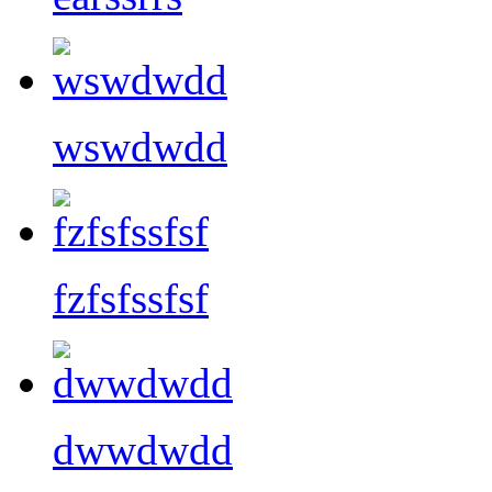
wswdwdd
fzfsfssfsf
dwwdwdd