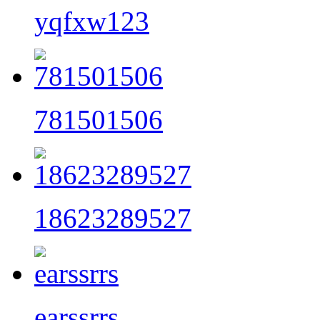
yqfxw123
781501506
18623289527
earssrrs