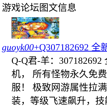
游戏论坛图文信息
guoyk00
+Q30718269
Q-Q君-羊：307182
机， 所有怪物永久免
服！ 极致网游属性拉
装，等级飞速飙升，技