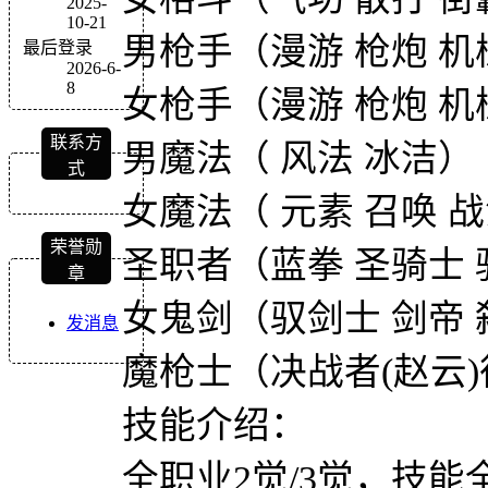
2025-
10-21
男枪手（漫游 枪炮 机械
最后登录
2026-6-
8
女枪手（漫游 枪炮 机械
联系方
男魔法（ 风法 冰洁）
式
女魔法（ 元素 召唤 战
荣誉勋
圣职者（蓝拳 圣骑士 
章
女鬼剑（驭剑士 剑帝 
发消息
魔枪士（决战者(赵云)
技能介绍：
全职业2觉/3觉，技