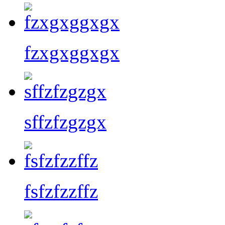
fzxgxggxgx
sffzfzgzgx
fsfzfzzffz