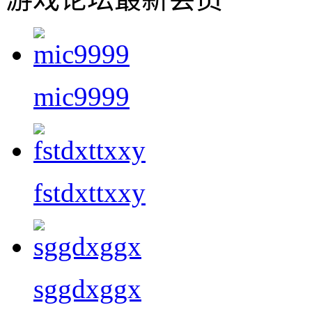
mic9999
fstdxttxxy
sggdxggx