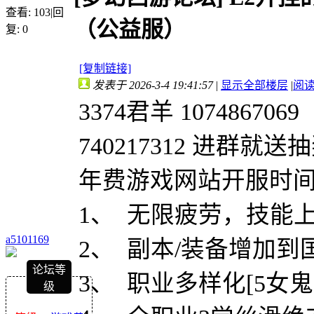
查看:
103
|
回
（公益服）
复:
0
[复制链接]
发表于 2026-3-4 19:41:57
|
显示全部楼层
|
阅
3374
君羊 107486706
740217312 进群就送
年费游戏网站开服时间20
1、 无限疲劳，技能
a5101169
2、 副本/装备增加到国
论坛等
3、 职业多样化[5女鬼
级