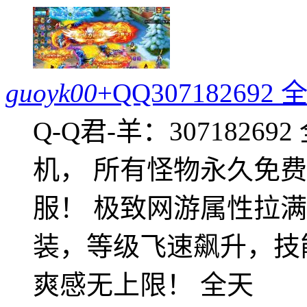
guoyk00
+QQ3071826
Q-Q君-羊：307182
机， 所有怪物永久免
服！ 极致网游属性拉
装，等级飞速飙升，技
爽感无上限！ 全天