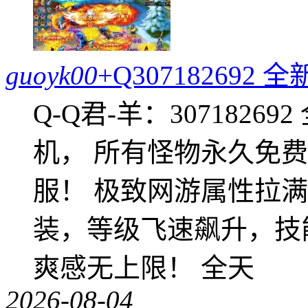
guoyk00
+Q30718269
Q-Q君-羊：307182
机， 所有怪物永久免
服！ 极致网游属性拉
装，等级飞速飙升，技
爽感无上限！ 全天
2026-08-04