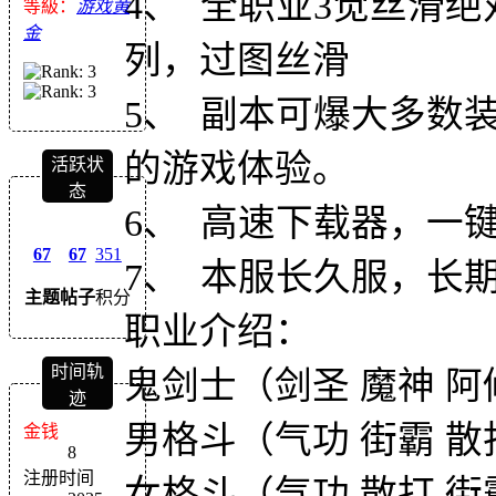
4、 全职业3觉丝滑
等級：
游戏黄
金
列，过图丝滑
5、 副本可爆大多数
的游戏体验。
活跃状
态
6、 高速下载器，一
67
67
351
7、 本服长久服，长
主题
帖子
积分
职业介绍：
时间轨
鬼剑士（剑圣 魔神 阿
迹
男格斗（气功 街霸 散
金钱
8
注册时间
女格斗（气功 散打 街