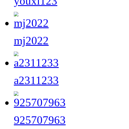
youxi123
mj2022
a2311233
925707963