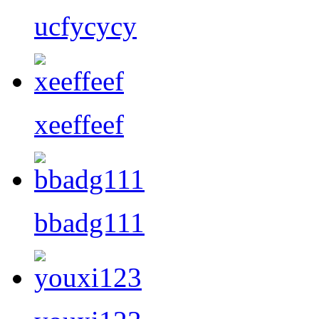
ucfycycy
xeeffeef
bbadg111