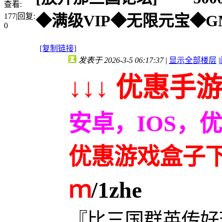
查看:
177
|
回复:
◆满级VIP◆无限元宝◆G
0
[复制链接]
发表于 2026-3-5 06:17:37
|
显示全部楼层
|
↓↓↓ 优惠手游
安卓，IOS，
优惠游戏盒子下载
ｍ
/1zhe
『比三国群英传好