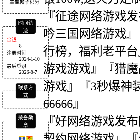
主题
帖子
积分
『征途网络游戏发
时间轨
吟三国网络游戏』
迹
金钱
8
行榜，福利老平台
注册时间
2024-1-10
游戏游戏』『猎魔
最后登录
2026-8-7
游戏』『3秒爆神装 
联系方
式
66666』
『好网络游戏发布
荣誉勋
章
契约网络游戏』『