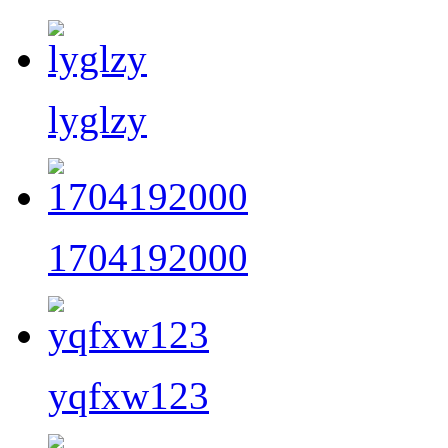
lyglzy
1704192000
yqfxw123