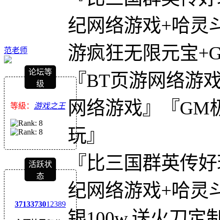
纪网络游戏+哈灵
游疯狂无限元宝+
范老师
论坛等
『BT页游网络游
级
网络游戏』『GM极
等級：
游戏之王
玩』
『比三国群英传好
活跃状
态
纪网络游戏+哈灵斗
3713
3730
12389
银100w,送火刀