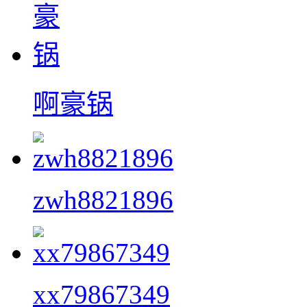
啊豪锅
zwh8821896
xx79867349