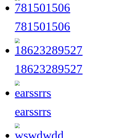
781501506
18623289527
earssrrs