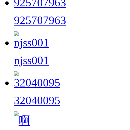
925707963
njss001
32040095