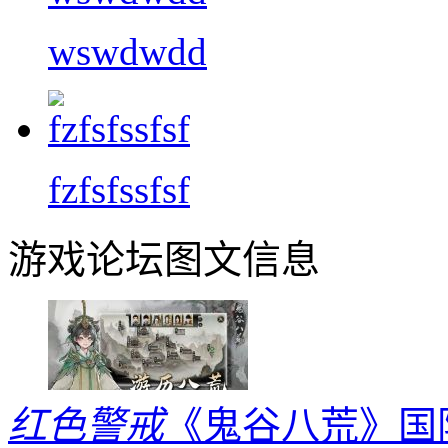
wswdwdd
fzfsfssfsf
游戏论坛图文信息
红色警戒
《鬼谷八荒》国际版