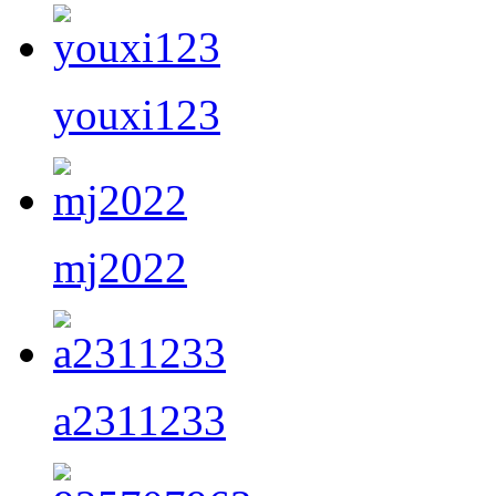
youxi123
mj2022
a2311233