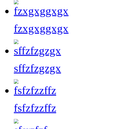
fzxgxggxgx
sffzfzgzgx
fsfzfzzffz