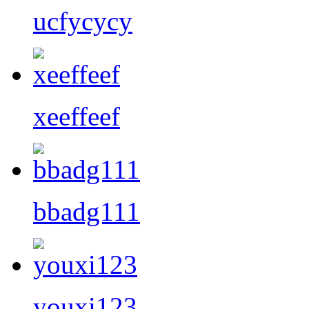
ucfycycy
xeeffeef
bbadg111
youxi123