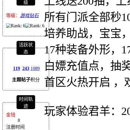
上线送200抽，上
级
所有门派全部秒1
等級：
游戏钻石
培养助战，宝宝
活跃状
17种装备外形，
态
白嫖充值点，抽
119
243
1089
首区火热开启 ，
主题
帖子
积分
时间轨
迹
玩家体验君羊：206
金钱
8
注册时间