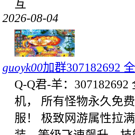
互
2026-08-04
guoyk00
加群3071826
Q-Q君-羊：307182
机， 所有怪物永久免
服！ 极致网游属性拉
装，等级飞速飙升，技