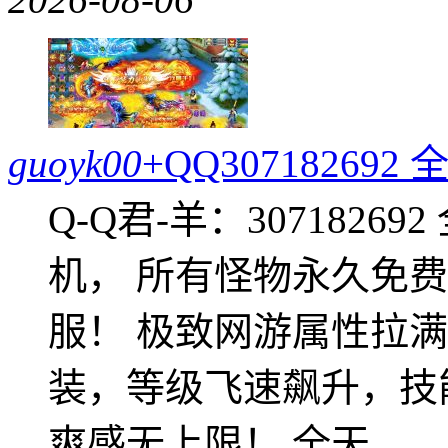
guoyk00
+QQ3071826
Q-Q君-羊：307182
机， 所有怪物永久免
服！ 极致网游属性拉
装，等级飞速飙升，技
爽感无上限！ 全天