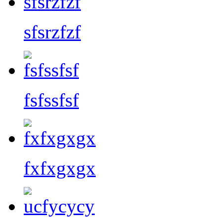
sfsrzfzf
fsfssfsf
fxfxgxgx