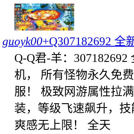
guoyk00
+Q30718269
Q-Q君-羊：307182
机， 所有怪物永久免
服！ 极致网游属性拉
装，等级飞速飙升，技
爽感无上限！ 全天