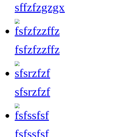
sffzfzgzgx
fsfzfzzffz
sfsrzfzf
fsfssfsf