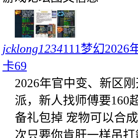
jcklong1234
111梦幻20
卡69
2026年官中变、新区
派，新人找师傅要16
备礼包掉 宠物可以合成成
次只要你肯肝一样吊打