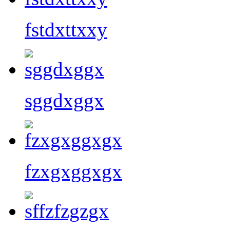
fstdxttxxy
sggdxggx
fzxgxggxgx