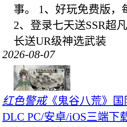
事。 1、好玩免费版，
2、登录七天送SSR超
长送UR级神选武装
2026-08-07
红色警戒
《鬼谷八荒》国际版
DLC PC/安卓/iOS三端下