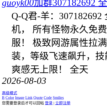
guoyk00
加群3071826
Q-Q君-羊：307182
机， 所有怪物永久免
服！ 极致网游属性拉
装，等级飞速飙升，技
爽感无上限！ 全天
2026-08-03
高级模式
B
Color
Image
Link
Quote
Code
Smilies
您需要登录后才可以回帖
登录
|
立即注册