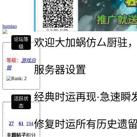
humiao
论坛等
欢迎大加蜗仿厶厨驻，点击
级
等級：
游戏白
服务器设置
银
经典时运再现·急速瞬发
活跃状
态
修复时运所有历史遗留
27
61
194
主题
帖子
积分