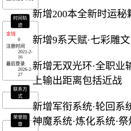
新增200本全新时运秘
时间轨
迹
金钱
新增9系天赋·七彩雕文
0
注册时间
2021-2-
16
新增无双光环·全职业输
最后登录
2026-2-
27
上输出距离包括近战
联系方
式
新增军衔系统·轮回系统
荣誉勋
神魔系统·炼化系统·祭
章