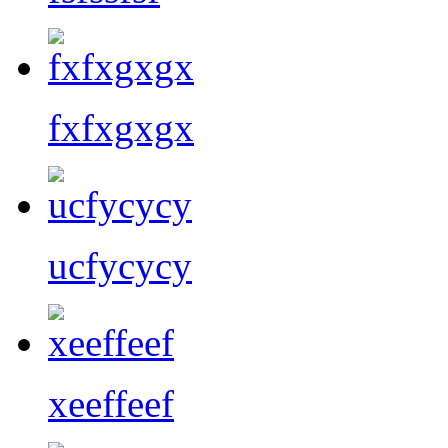
fxfxgxgx
ucfycycy
xeeffeef