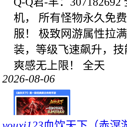
Q-Q君-羊：307182
机， 所有怪物永久免
服！ 极致网游属性拉
装，等级飞速飙升，技
爽感无上限！ 全天
2026-08-06
youxi123
血饮天下（赤溟