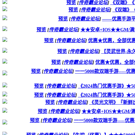
预览
[
传奇霸业论坛
]
《双端》《
预览
[
传奇霸业论坛
]
《双端》《
预览
[
传奇霸业论坛
]
——优惠手游平
预览
[
传奇霸业论坛
]
★★安卓+IOS★★GM/满
预览
[
传奇霸业论坛
]
优惠★优惠，全部优惠
预览
[
传奇霸业论坛
]
【灵武世界-永久
预览
[
传奇霸业论坛
]
优惠★优惠，全部
预览
[
传奇霸业论坛
]
一一5000款双端手游----
预览
[
传奇霸业论坛
]
《2024热门优惠手游》★50
预览
[
传奇霸业论坛
]
《2024热门优惠手游》★50
预览
[
传奇霸业论坛
]
《灵光文明》『新鲜出
预览
[
传奇霸业论坛
]
★★安卓+IOS★★GM/满
预览
[
传奇霸业论坛
]
一一5000款双端手游----