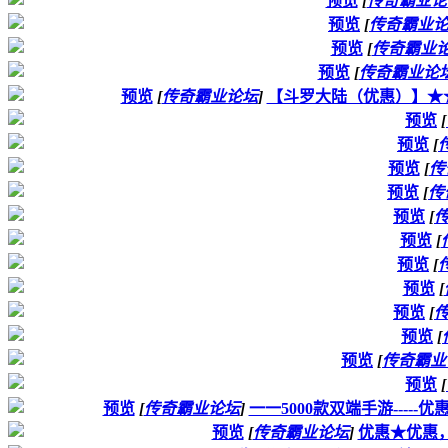
预览
[
传奇霸业论
预览
[
传奇霸业
预览
[
传奇霸业
预览
[
传奇霸业论
预览
[
传奇霸业论坛
]
【斗罗大陆（优惠）】★★★5
预览
[
预览
[
预览
[
传
预览
[
传
预览
[
预览
[
预览
[
预览
[
预览
[
预览
[
预览
[
传奇霸业
预览
[
预览
[
传奇霸业论坛
]
一一5000款双端手游----
预览
[
传奇霸业论坛
]
优惠★优惠，