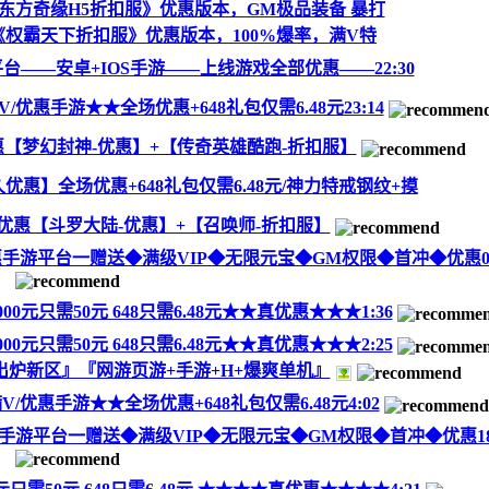
东方奇缘H5折扣服》优惠版本，GM极品装备 暴打
权霸天下折扣服》优惠版本，100%爆率，满V特
台——安卓+IOS手游——上线游戏全部优惠——22:30
V/优惠手游★★全场优惠+648礼包仅需6.48元23:14
【梦幻封神-优惠】+【传奇英雄酷跑-折扣服】
优惠】全场优惠+648礼包仅需6.48元/神力特戒钢纹+摸
优惠【斗罗大陆-优惠】+【召唤师-折扣服】
-优惠手游平台一赠送◆满级VIP◆无限元宝◆GM权限◆首冲◆优惠0:
00元只需50元 648只需6.48元★★真优惠★★★1:36
00元只需50元 648只需6.48元★★真优惠★★★2:25
炉新区』『网游页游+手游+H+爆爽单机』
V/优惠手游★★全场优惠+648礼包仅需6.48元4:02
-优惠手游平台一赠送◆满级VIP◆无限元宝◆GM权限◆首冲◆优惠18: