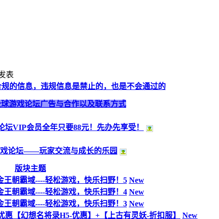
发表
合规的信息，违规信息是禁止的，也是不会通过的
全球游戏论坛广告与合作以及联系方式
论坛VIP会员全年只要88元！先办先享受！
戏论坛——玩家交流与成长的乐园
版块主题
金王朝霸域----轻松游戏，快乐扫野！5
New
金王朝霸域----轻松游戏，快乐扫野！4
New
金王朝霸域----轻松游戏，快乐扫野！3
New
惠【幻想名将录H5-优惠】+【上古有灵妖-折扣服】
New