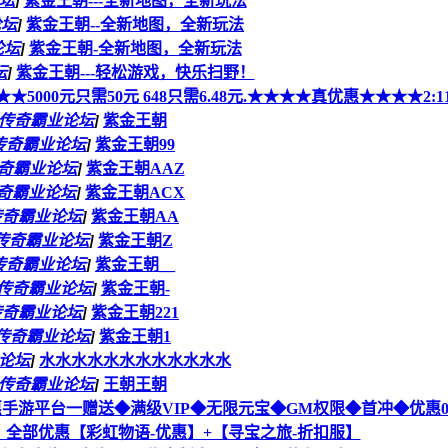
坛
]
紫金王朝---全新地图，全新玩法
论坛
]
紫金王朝--全新地图，全新玩法
论坛
]
紫金王朝-全新地图，全新玩法
坛
]
紫金王朝---轻松游戏，快乐扫野！
000元只需50元 648只需6.48元.★★★★真优惠★★★★2:1
传奇霸业论坛
]
紫金王朝
传奇霸业论坛
]
紫金王朝99
奇霸业论坛
]
紫金王朝AAZ
奇霸业论坛
]
紫金王朝ACX
传奇霸业论坛
]
紫金王朝AA
传奇霸业论坛
]
紫金王朝Z
传奇霸业论坛
]
紫金王朝__
传奇霸业论坛
]
紫金王朝-
传奇霸业论坛
]
紫金王朝221
传奇霸业论坛
]
紫金王朝1
论坛
]
水水水水水水水水水水水水
传奇霸业论坛
]
王朝王朝
-优惠手游平台一赠送◆满级VIP◆无限元宝◆GM权限◆首冲◆优惠0:
全部优惠【彩虹物语-优惠】+【寻宝之旅-折扣服】