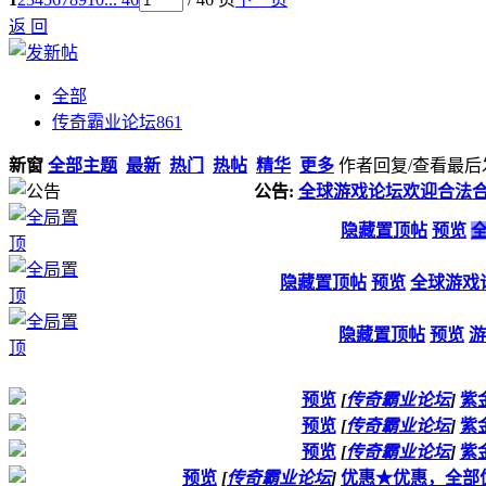
返 回
全部
传奇霸业论坛
861
新窗
全部主题
最新
热门
热帖
精华
更多
作者
回复/查看
最后
公告:
全球游戏论坛欢迎合法
隐藏置顶帖
预览
隐藏置顶帖
预览
全球游戏
隐藏置顶帖
预览
游
预览
[
传奇霸业论坛
]
紫
预览
[
传奇霸业论坛
]
紫
预览
[
传奇霸业论坛
]
紫
预览
[
传奇霸业论坛
]
优惠★优惠，全部优