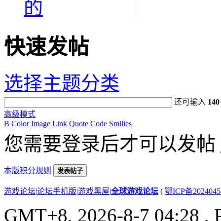
的
快速发帖
选择主题分类
还可输入
140
高级模式
B
Color
Image
Link
Quote
Code
Smilies
您需要登录后才可以发帖
本版积分规则
发表帖子
游戏论坛
|
论坛手机版
|
游戏黑屋
|
全球游戏论坛
(
鄂ICP备202404
GMT+8, 2026-8-7 04:28
, 