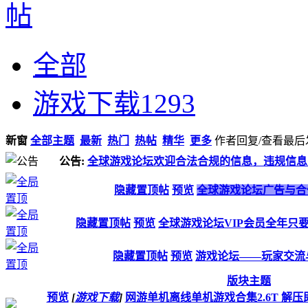
全部
游戏下载
1293
新窗
全部主题
最新
热门
热帖
精华
更多
作者
回复/查看
最后
公告:
全球游戏论坛欢迎合法合规的信息，违规信息
隐藏置顶帖
预览
全球游戏论坛广告与合
隐藏置顶帖
预览
全球游戏论坛VIP会员全年只
隐藏置顶帖
预览
游戏论坛——玩家交流
版块主题
预览
[
游戏下载
]
网游单机离线单机游戏合集2.6T 解压