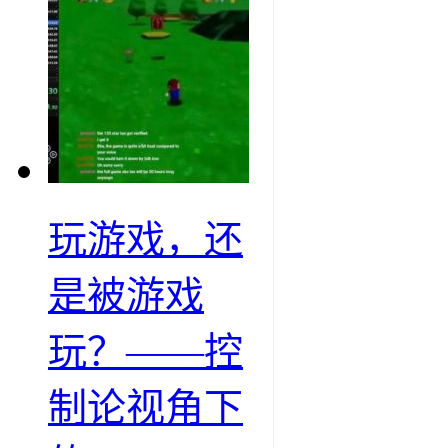
玩游戏，还
是被游戏
玩？——控
制论视角下