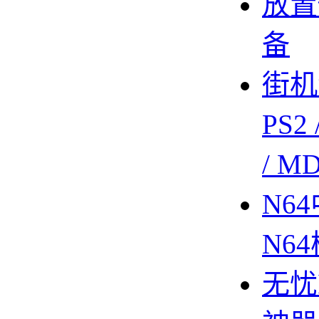
放置
备
街机游
PS2 
/ 
N6
N64
无忧