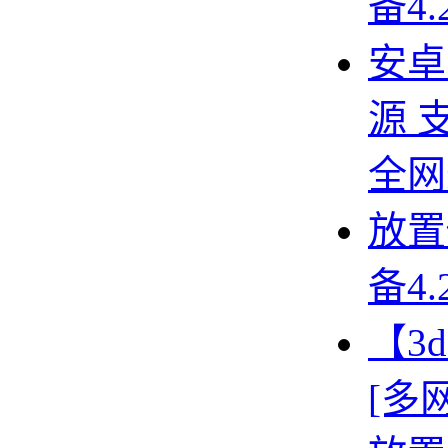
备4.
安卓
源 
全网
放置
备4.
【3
[多