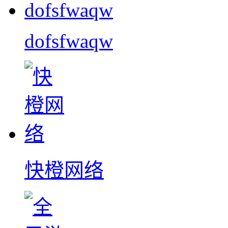
dofsfwaqw
快橙网络