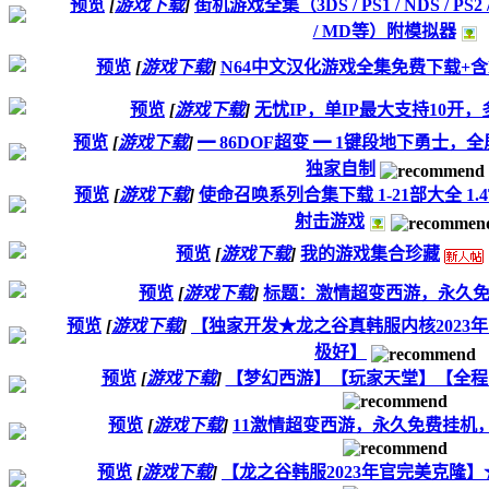
预览
[
游戏下载
]
街机游戏全集（3DS / PS1 / NDS / PS2 /
/ MD等）附模拟器
预览
[
游戏下载
]
N64中文汉化游戏全集免费下载+含N6
预览
[
游戏下载
]
无忧IP，单IP最大支持10开
预览
[
游戏下载
]
━ 86DOF超变 ━ 1键段地下勇士，
独家自制
预览
[
游戏下载
]
使命召唤系列合集下载 1-21部大全 1.
射击游戏
预览
[
游戏下载
]
我的游戏集合珍藏
预览
[
游戏下载
]
标题：激情超变西游，永久
预览
[
游戏下载
]
【独家开发★龙之谷真韩服内核2023
极好】
预览
[
游戏下载
]
【梦幻西游】【玩家天堂】【全程白嫖】
预览
[
游戏下载
]
11激情超变西游，永久免费挂机， 君
预览
[
游戏下载
]
【龙之谷韩服2023年官完美克隆