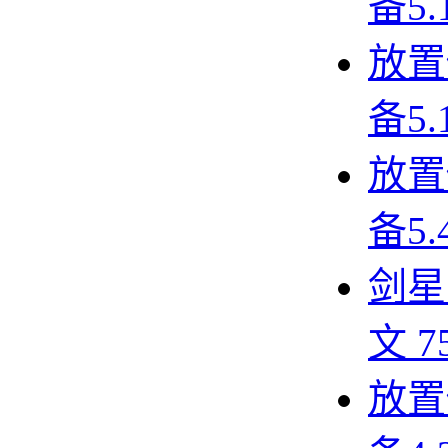
备5.
放置
备5.
放置
备5.
剑星
文 
放置