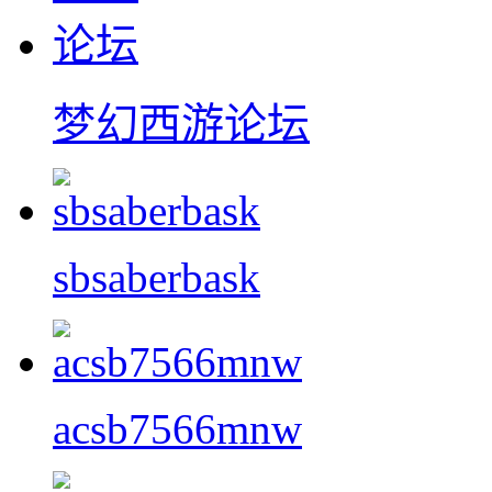
梦幻西游论坛
sbsaberbask
acsb7566mnw