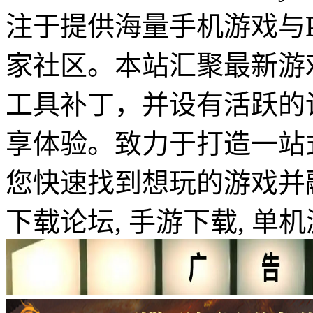
注于提供海量手机游戏与
家社区。本站汇聚最新游
工具补丁，并设有活跃的
享体验。致力于打造一站
您快速找到想玩的游戏并
下载论坛, 手游下载, 单机