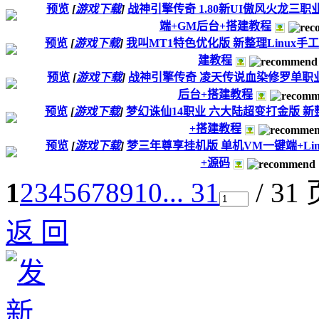
预览
[
游戏下载
]
战神引擎传奇 1.80新UI傲风火龙三职业
端+GM后台+搭建教程
预览
[
游戏下载
]
我叫MT1特色优化版 新整理Linux手
建教程
预览
[
游戏下载
]
战神引擎传奇 凌天传说血染修罗单职业
后台+搭建教程
预览
[
游戏下载
]
梦幻诛仙14职业 六大陆超变打金版 新整
+搭建教程
预览
[
游戏下载
]
梦三年尊享挂机版 单机VM一键端+Li
+源码
1
2
3
4
5
6
7
8
9
10
... 31
/ 31
返 回