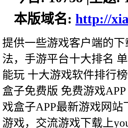
本版域名:
http://x
提供一些游戏客户端的下
法，手游平台十大排名 
能玩 十大游戏软件排行榜 
盒子免费版 免费游戏AP
戏盒子APP最新游戏网站
游戏，交流游戏下载上youx