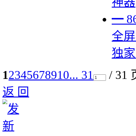
神器
━ 
全屏
独家
1
2
3
4
5
6
7
8
9
10
... 31
/ 31
返 回