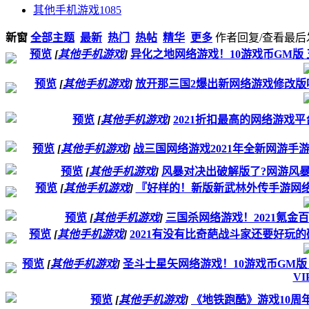
其他手机游戏
1085
新窗
全部主题
最新
热门
热帖
精华
更多
作者
回复/查看
最后
预览
[
其他手机游戏
]
异化之地网络游戏！10游戏币GM版 
预览
[
其他手机游戏
]
放开那三国2爆出新网络游戏修改版
预览
[
其他手机游戏
]
2021折扣最高的网络游戏平
预览
[
其他手机游戏
]
战三国网络游戏2021年全新网游手游
预览
[
其他手机游戏
]
风暴对决出破解版了?网游风暴对
预览
[
其他手机游戏
]
『好样的！新版新武林外传手游网络
预览
[
其他手机游戏
]
三国杀网络游戏！2021氪金
预览
[
其他手机游戏
]
2021有没有比奇葩战斗家还要好玩的
预览
[
其他手机游戏
]
圣斗士星矢网络游戏！10游戏币GM版 
VI
预览
[
其他手机游戏
]
《地铁跑酷》游戏10周