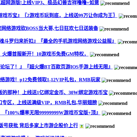
超网游版!上线VIP3、极品幻兽吉祥噜噜+如意
游戏币宝』〖2游戏币玩到底，上线送99万让你成为王〗
网络游戏砍BOSS当大哥,七日狂欢七日送装备
戏=魂斗罗归来折扣』『最全的手机游戏网络游戏公益服』
！火爆首服新开！10游戏币免费GM特权，
论坛了！』『超火爆BT百款页游IOS手游上线无限』
戏！p12免费领取1-12VIP礼包，RMB玩家
版的那种！上线送1亿绑定金币、30W绑定游戏币宝
专区，上线送满级VIP，RMB礼包,华丽翅膀
00%爆率无限99999999W游戏币宝版+顶』
戏版号获批 背后多家上市游企股价上行