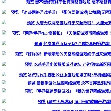
预览
想不想修真终于出真网络游戏啦!想不想修真
预览
『奇迹网络游戏手游』『街篮网络游戏|公益服|无限
预览
大唐无双网络游戏终于又超改啦！ 大唐无双
预览
『网游/手游/H5/高折扣』『天使纪游戏币网络游
预览
亿次游戏币有没有折扣端?真网络游戏
预览
『好样的！新版滚动的天空网络游戏终于出来游戏
预览
吃鸡手游出破解版游戏论坛了没?独家新区网络游
预览
冰汽时代手游出公益服游戏论坛了吗?单机破解
预览
最新手游公益服网络游戏 永不言弃黑洞折扣
预览
『手游征途网络游戏』『我的世界网络游戏』『1
预览
[
其他手机游戏
]
10月份87款国产游