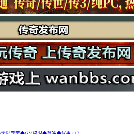
P◆无限元宝◆GM权限◆首冲◆优惠1:17