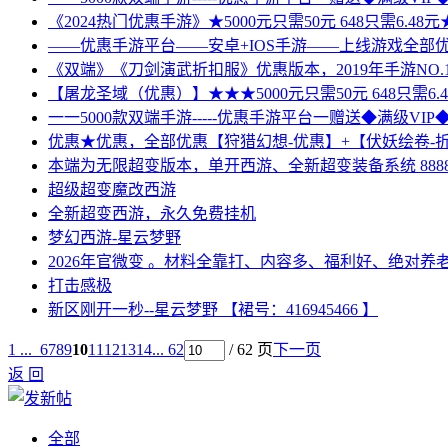
《2024热门优惠手游》★5000元只需50元 648只需6.48
——优惠手游平台——安卓+IOS手游——上线游戏全部优惠
《双端》《刀剑演武折扣服》优惠版本，2019年手游NO.
【屠龙圣域（优惠）】★★★5000元只需50元 648只需6.
一一5000款双端手游-----优惠手游平台一赠送◆满级VI
优惠★优惠，全部优惠【狩猎幻想-优惠】+【伏妖绘卷-
本端为无限超变版本，单开西游、全新超变装备系统 8888
超级超变魔改西游
全新超变西游，永久免费挂机
梦幻西游-星云梦野
2026年官微变 。材料全靠打、内容多、福利好、绝对养
打击感极
新区刚开一秒--星云梦野 【裙号：416945466 】
1 ...
6
7
8
9
10
11
12
13
14
... 62
/ 62 页
下一页
返 回
全部