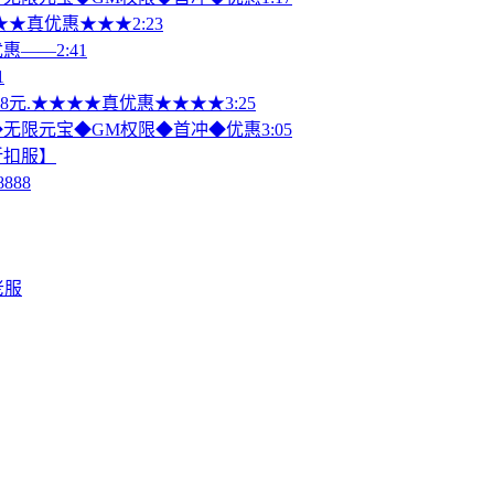
元★★真优惠★★★2:23
——2:41
1
48元.★★★★真优惠★★★★3:25
P◆无限元宝◆GM权限◆首冲◆优惠3:05
折扣服】
888
老服