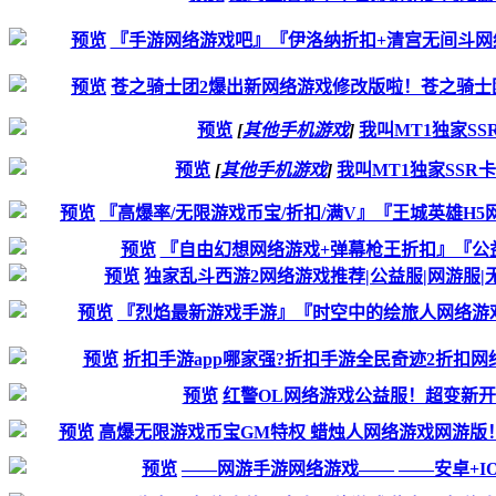
预览
『手游网络游戏吧』『伊洛纳折扣+清宫无间斗
预览
苍之骑士团2爆出新网络游戏修改版啦！苍之骑士团2
预览
[
其他手机游戏
]
我叫MT1独家S
预览
[
其他手机游戏
]
我叫MT1独家SSR
预览
『高爆率/无限游戏币宝/折扣/满V』『王城英雄H
预览
『自由幻想网络游戏+弹幕枪王折扣』『公
预览
独家乱斗西游2网络游戏推荐|公益服|网游服
预览
『烈焰最新游戏手游』『时空中的绘旅人网络游戏|公
预览
折扣手游app哪家强?折扣手游全民奇迹2折扣网
预览
红警OL网络游戏公益服！超变新开
预览
高爆无限游戏币宝GM特权 蜡烛人网络游戏网游版
预览
——网游手游网络游戏—— ——安卓+I