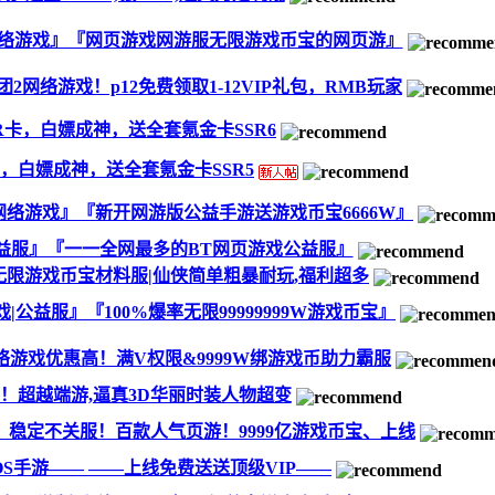
网络游戏』『网页游戏网游服无限游戏币宝的网页游』
网络游戏！p12免费领取1-12VIP礼包，RMB玩家
SR卡，白嫖成神，送全套氪金卡SSR6
卡，白嫖成神，送全套氪金卡SSR5
5网络游戏』『新开网游版公益手游送游戏币宝6666W』
益服』『一一全网最多的BT网页游戏公益服』
|无限游戏币宝材料服|仙侠简单粗暴耐玩,福利超多
益服』『100%爆率无限99999999W游戏币宝』
络游戏优惠高！满V权限&9999W绑游戏币助力霸服
！超越端游,逼真3D华丽时装人物超变
！稳定不关服！百款人气页游！9999亿游戏币宝、上线
OS手游—— ——上线免费送送顶级VIP——