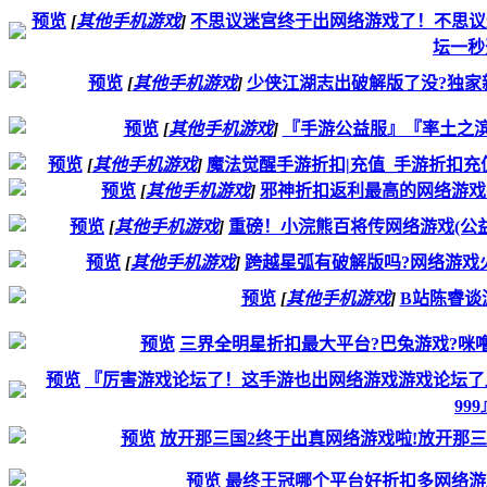
预览
[
其他手机游戏
]
不思议迷宫终于出网络游戏了！不思议
坛一秒
预览
[
其他手机游戏
]
少侠江湖志出破解版了没?独家新
预览
[
其他手机游戏
]
『手游公益服』『率土之滨网
预览
[
其他手机游戏
]
魔法觉醒手游折扣|充值_手游折扣充
预览
[
其他手机游戏
]
邪神折扣返利最高的网络游戏平台
预览
[
其他手机游戏
]
重磅！小浣熊百将传网络游戏(公
预览
[
其他手机游戏
]
跨越星弧有破解版吗?网络游戏
预览
[
其他手机游戏
]
B站陈睿谈
预览
三界全明星折扣最大平台?巴兔游戏?咪噜
预览
『厉害游戏论坛了！这手游也出网络游戏游戏论坛了』
999
预览
放开那三国2终于出真网络游戏啦!放开那
预览
最终王冠哪个平台好折扣多网络游戏?送