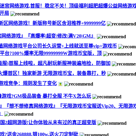
迷宫网络游戏,首服！稳定不关！顶级福利超肥超爆公益网络游
开局
区网络游戏！新版称号新区含泪推荐+9999999亿
络游戏』『高爆率|超变|修改|满V20|GM』
值网络游戏平台公司长久运营+上线就送至尊vip+游戏币
?100%爆率无限99999999W游戏币宝版，顶
益服)首服上线啦，超凡耐玩新服神装遍地捡，防御加
火爆首区！独家新游 无限游戏币宝，装备靠打，秒
游戏竞争：规则发生了变化
游戏?GM极品装备 暴打全服 不牛X怎么玩
『想不想修真网络游戏』『无限游戏币宝服送Vip20、无限游
』
三国2超网游版!让你体验从未有过的真正超变版
金268888,银100w,送火刀定制砒