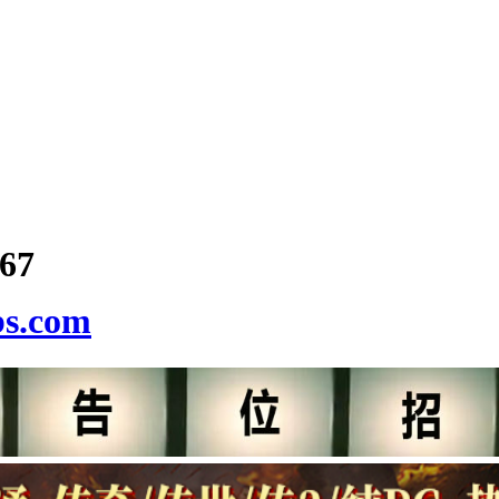
67
bs.com