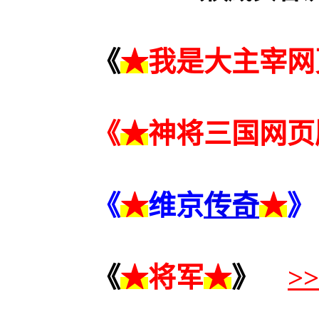
《
★
我是大主宰网
《
★
神将三国网页
《
★
维京
传奇
★
》
《
★
将军
★
》
>