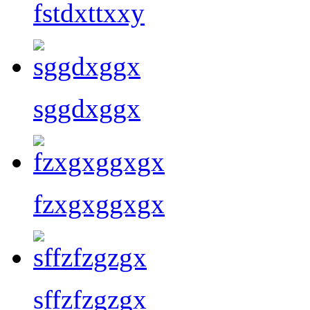
fstdxttxxy
sggdxggx
fzxgxggxgx
sffzfzgzgx