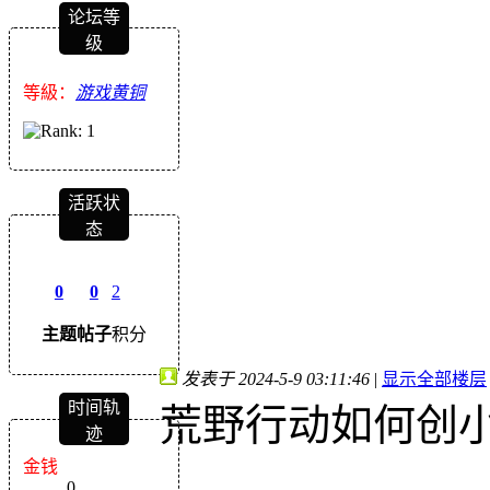
论坛等
级
等級：
游戏黄铜
活跃状
态
0
0
2
主题
帖子
积分
发表于 2024-5-9 03:11:46
|
显示全部楼层
时间轨
荒野行动如何创小
迹
金钱
0