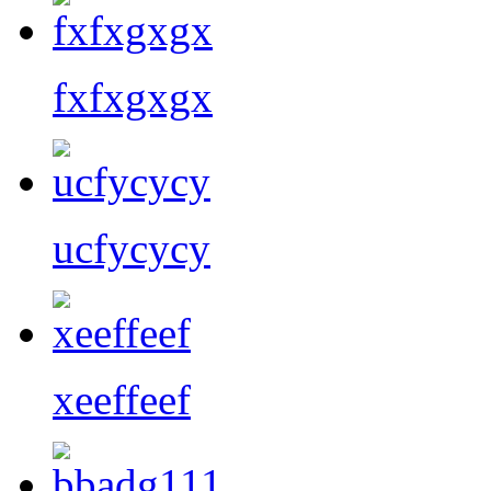
fxfxgxgx
ucfycycy
xeeffeef