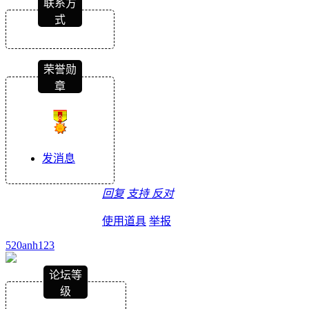
联系方
式
荣誉勋
章
发消息
回复
支持
反对
使用道具
举报
520anh123
论坛等
级