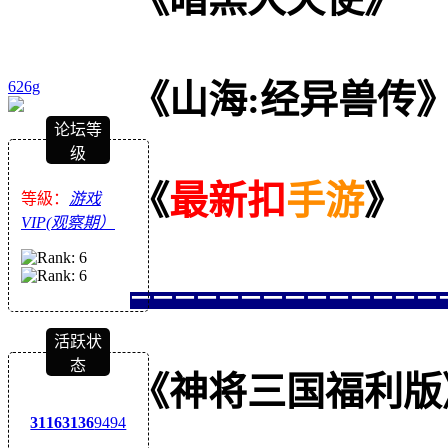
626g
《山海:经异兽传
论坛等
级
《
最新扣
手游
》
等級：
游戏
VIP(观察期）
==============
活跃状
态
《神将三国福利版》--
3116
3136
9494