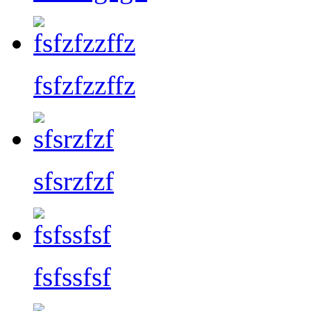
fsfzfzzffz
sfsrzfzf
fsfssfsf