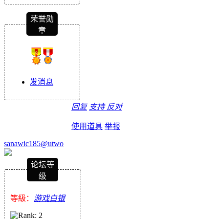
荣誉勋
章
发消息
回复
支持
反对
使用道具
举报
sanawic185@utwo
论坛等
级
等級：
游戏白银