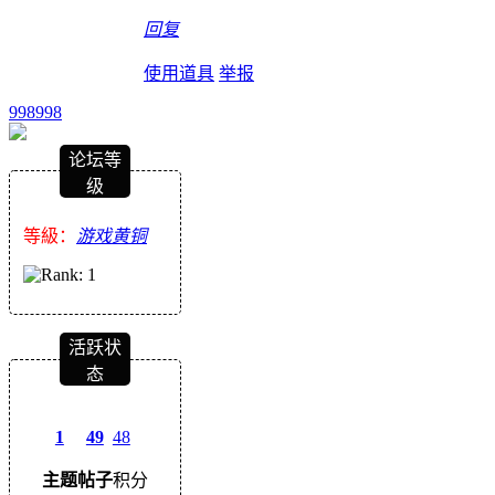
回复
使用道具
举报
998998
论坛等
级
等級：
游戏黄铜
活跃状
态
1
49
48
主题
帖子
积分