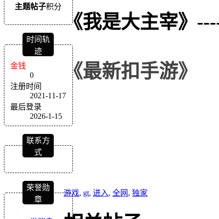
主题
帖子
积分
《我是大主宰》
---
时间轨
迹
《
最新扣
手游
》
金钱
0
注册时间
2021-11-17
最后登录
2026-1-15
联系方
式
荣誉勋
游戏
,
gt
,
进入
,
全网
,
独家
章