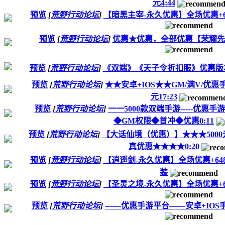
元4:44
预览
[
荒野行动论坛
]
【暗黑主宰-永久优惠】全场优惠+64
预览
[
荒野行动论坛
]
优惠★优惠，全部优惠【荣耀先
预览
[
荒野行动论坛
]
《双端》《天子令折扣服》优惠版本，送
预览
[
荒野行动论坛
]
★★安卓+IOS★★GM/满V/优惠
元17:23
预览
[
荒野行动论坛
]
一一5000款双端手游-----优
◆GM权限◆首冲◆优惠0:11
预览
[
荒野行动论坛
]
【大话仙境（优惠）】★★★5000元只
真优惠★★★★0:20
预览
[
荒野行动论坛
]
【逍遥剑-永久优惠】全场优惠+648
装
预览
[
荒野行动论坛
]
【圣灵之境-永久优惠】全场优惠+6
预览
[
荒野行动论坛
]
——优惠手游平台——安卓+IOS