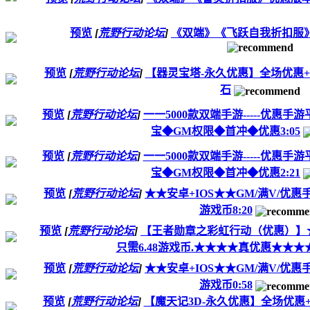
预览
[
荒野行动论坛
]
《双端》《飞跃自我折扣服》
预览
[
荒野行动论坛
]
【器灵宝塔-永久优惠】全场优惠+6
石
预览
[
荒野行动论坛
]
一一5000款双端手游-----优惠
宝◆GM权限◆首冲◆优惠3:05
预览
[
荒野行动论坛
]
一一5000款双端手游-----优惠
宝◆GM权限◆首冲◆优惠2:21
预览
[
荒野行动论坛
]
★★安卓+IOS★★GM/满V/优惠
游戏币8:20
预览
[
荒野行动论坛
]
【王者勋章之彩虹行动（优惠）】★★
只需6.48游戏币.★★★★真优惠★★★★2
预览
[
荒野行动论坛
]
★★安卓+IOS★★GM/满V/优惠
游戏币0:58
预览
[
荒野行动论坛
]
【魔天记3D-永久优惠】全场优惠+6