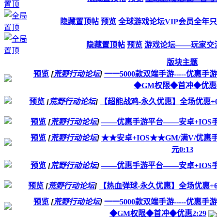
隐藏置顶帖
预览
全球游戏论坛VIP会员全年只
隐藏置顶帖
预览
游戏论坛——玩家交
版块主题
预览
[
荒野行动论坛
]
一一5000款双端手游-----优
◆GM权限◆首冲◆优惠0
预览
[
荒野行动论坛
]
【超能战鸡-永久优惠】全场优惠+6
预览
[
荒野行动论坛
]
——优惠手游平台——安卓+IOS
预览
[
荒野行动论坛
]
★★安卓+IOS★★GM/满V/优惠
元0:13
预览
[
荒野行动论坛
]
——优惠手游平台——安卓+IOS
预览
[
荒野行动论坛
]
【热血弹球-永久优惠】全场优惠+648
预览
[
荒野行动论坛
]
一一5000款双端手游-----优
◆GM权限◆首冲◆优惠2:29