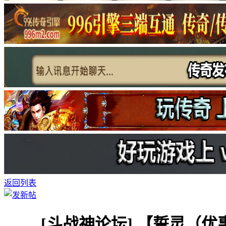
返回列表
[斗战神论坛]
【誓灵（优惠