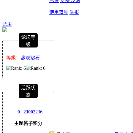
回复
支持
反对
使用道具
举报
蓝周
论坛等
级
等級：
游戏钻石
活跃状
态
0
2300
2236
主题
帖子
积分