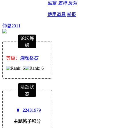
回复
支持
反对
使用道具
举报
仲夏2011
论坛等
级
等級：
游戏钻石
活跃状
态
0
2243
1979
主题
帖子
积分