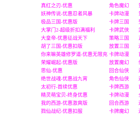
真红之刃-优惠
角色魔幻
妖神传说-优惠忍者风暴
卡牌动漫
极品三国-优惠版
卡牌三国
大掌门2-超级折扣满福利
卡牌武侠
大皇帝-优惠征战天下
策略三国
胡了三国-优惠扣版
放置三国
你来嘛英雄修罗道-优惠无限充
卡牌动漫
荣耀崛起-优惠版
放置魔幻
思仙-优惠
回合仙侠
绝世战魂-优惠战九宵
角色仙侠
太初行-首续优惠
卡牌西游
精灵萌宝贝-终身优惠
卡牌动漫
我的西游-优惠激爽版
回合西游
戮仙战纪-优惠扣服
卡牌魔幻