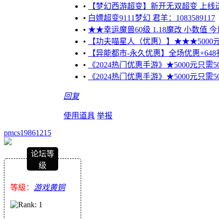
•
【梦幻西游超变】新开无双超变 上线送10
•
白嫖超变9111梦幻 君羊：1083589117
•
★★幸运魔兽60级 1.18魔改 小数值 
•
【功夫喵星人（优惠）】★★★5000元只需
•
【异能都市-永久优惠】全场优惠+648
•
《2024热门优惠手游》★5000元只需50
•
《2024热门优惠手游》★5000元只需50
回复
使用道具
举报
pmcs19861215
论坛等
级
等級：
游戏黄铜