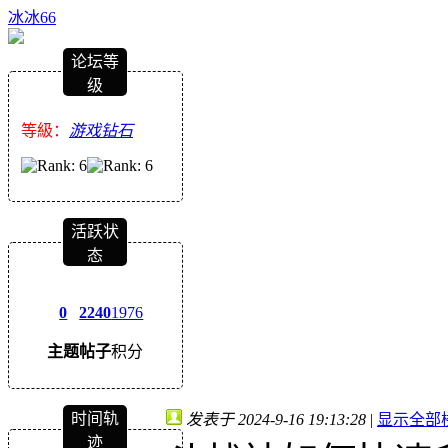
冰冰66
论坛等
级
等級：
游戏钻石
活跃状
态
0
2240
1976
主题
帖子
积分
时间轨
发表于 2024-9-16 19:13:28
|
显示全部
迹