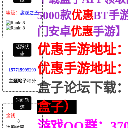
5000款
优惠
BT手
等級：
游戏之王
门安卓
优惠
手游】
优惠手游地址
活跃状
态
优惠
手游地址
1577
1599
5299
主题
帖子
积分
盒子论坛下载
时间轨
盒子）
迹
金钱
8
游戏QQ群：370
注册时间