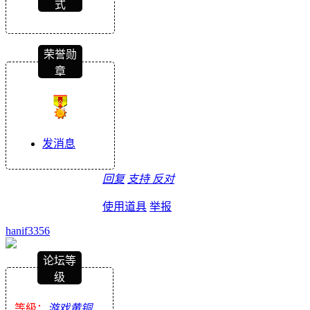
式
荣誉勋
章
发消息
回复
支持
反对
使用道具
举报
hanif3356
论坛等
级
等級：
游戏黄铜