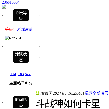
236015504
论坛等
级
等級：
游戏白金
活跃状
态
114
183
577
主题
帖子
积分
发表于 2024-8-7 16:25:48
|
显示全部楼层
时间轨
斗战神如何卡星
迹