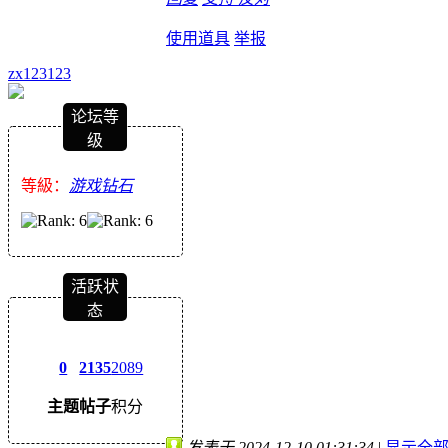
使用道具
举报
zx123123
论坛等
级
等級：
游戏钻石
活跃状
态
0
2135
2089
主题
帖子
积分
发表于 2024-12-10 01:31:34
|
显示全