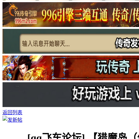
返回列表
[qq飞车论坛]
【猎魔岛（优