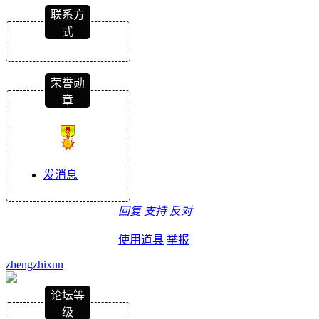
联系方
式
荣誉勋
章
发消息
回复
支持
反对
使用道具
举报
zhengzhixun
论坛等
级