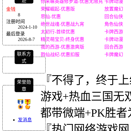
迹
你来嘛英雄修罗道-优惠无限充
卡牌动漫
荣耀崛起-优惠版
放置魔幻
金钱
8
思仙-优惠
回合仙侠
注册时间
绝世战魂-优惠战九宵
角色仙侠
2024-1-10
太初行-首续优惠
卡牌西游
最后登录
2026-8-7
精灵萌宝贝-终身优惠
卡牌动漫
我的西游-优惠激爽版
回合西游
联系方
戮仙战纪-优惠扣服
卡牌魔幻
式
『不得了，终于上
荣誉勋
章
游戏+热血三国无双
都带微端+PK胜者
发消息
『热门网络游戏网