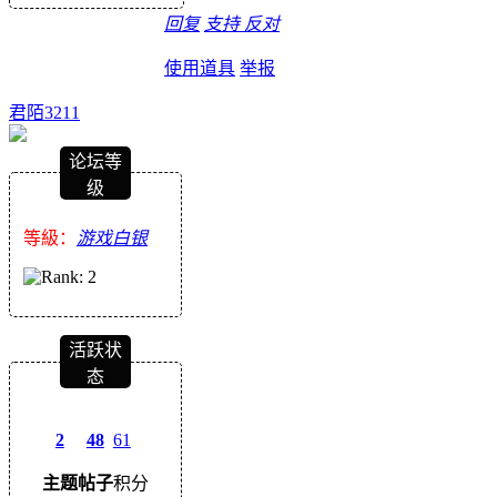
回复
支持
反对
使用道具
举报
君陌3211
论坛等
级
等級：
游戏白银
活跃状
态
2
48
61
主题
帖子
积分