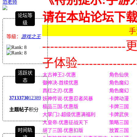
范老师
请在本站论坛下
论坛等
级
手
等級：
游戏之王
-------------
子体验----------------
活跃状
太古神王2-优惠
角色仙侠
态
御神决-首续优惠
角色魔幻
真红之刃-优惠
角色魔幻
3713
3730
12389
妖神传说-优惠忍者风暴
卡牌动漫
极品三国-优惠版
卡牌三国
主题
帖子
积分
大掌门2-超级优惠满福利
卡牌武侠
大皇帝-优惠征战天下
策略三国
时间轨
胡了三国-优惠扣版
放置三国