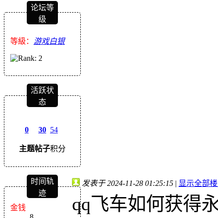
论坛等
级
等級：
游戏白银
活跃状
态
0
30
54
主题
帖子
积分
时间轨
发表于 2024-11-28 01:25:15
|
显示全部楼
迹
qq飞车如何获得
金钱
8