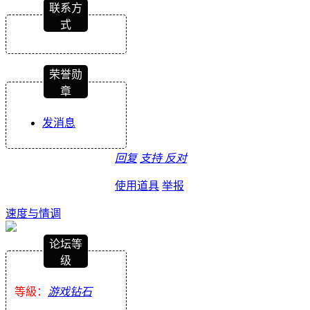
联系方
式
荣誉勋
章
发消息
回复
支持
反对
使用道具
举报
速度与情调
论坛等
级
等級：
游戏钻石