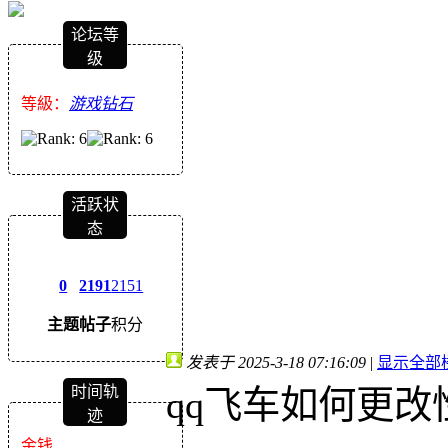
论坛等
级
等級：
游戏钻石
活跃状
态
0
2191
2151
主题
帖子
积分
发表于 2025-3-18 07:16:09
|
显示全部
时间轨
qq飞车如何更改
迹
金钱