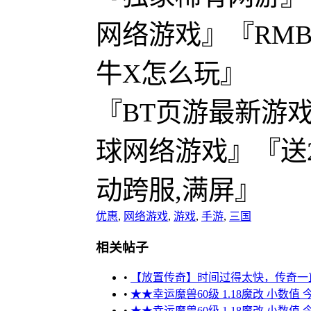
网络游戏』『RMB
牛X怎么玩』
『BT页游最新游
球网络游戏』『送2
动跨服,满屏』
优惠
,
网络游戏
,
游戏
,
手游
,
三国
相关帖子
•
【放置传奇】时间过得太快，传奇一
•
★★幸运魔兽60级 1.18魔改 小数值
•
★★幸运魔兽60级 1.18魔改 小数值