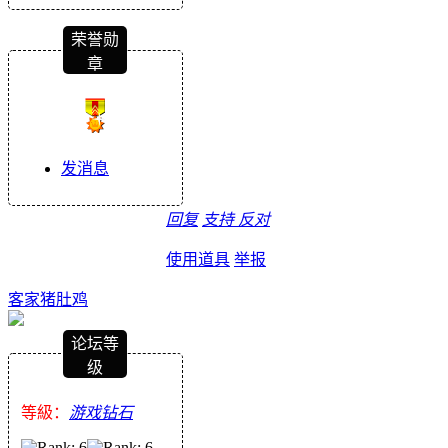
荣誉勋
章
发消息
回复
支持
反对
使用道具
举报
客家猪肚鸡
论坛等
级
等級：
游戏钻石