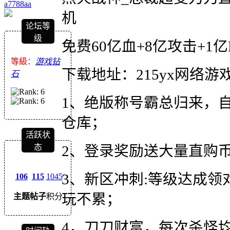
a7788aa
机
论坛等
级
免费
60亿血+8亿攻击+1亿
等級：
游戏钻
下载地址：215yx网络游
石
1、绝版称号霸总归来，
仓库；
活跃状
2、登录奖励送大量直购币
态
3、新区冲刺:等级达成
106
115
1045
玩不累；
主题
帖子
积分
4，刀刀财富，每次杀怪