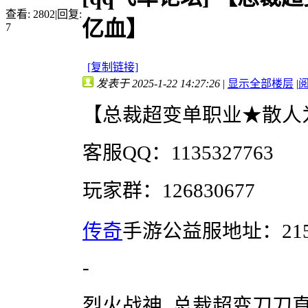
查看:
2802
|
回复:
亿血】
7
[复制链接]
发表于 2025-1-22 14:27:26
|
显示全部楼层
|
【总裁超变单职业★
散人
客服
QQ：1135327763
玩家群：
126830677
传奇
手游公益服地址：21
-
烈火战神
_总裁超变刀刀直