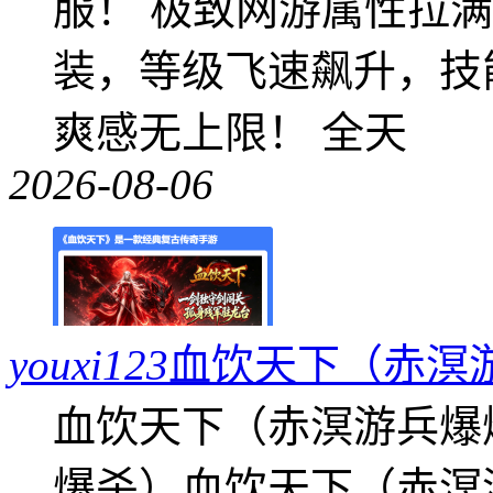
服！ 极致网游属性拉
装，等级飞速飙升，技
爽感无上限！ 全天
2026-08-06
youxi123
血饮天下（赤溟
血饮天下（赤溟游兵爆
爆杀）血饮天下（赤溟