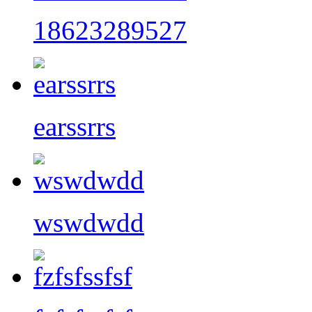
18623289527
earssrrs
wswdwdd