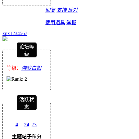
回复
支持
反对
使用道具
举报
xnx1234567
论坛等
级
等級：
游戏白银
活跃状
态
4
24
73
主题
帖子
积分