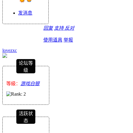
发消息
回复
支持
反对
使用道具
举报
lovezxc
论坛等
级
等級：
游戏白银
活跃状
态