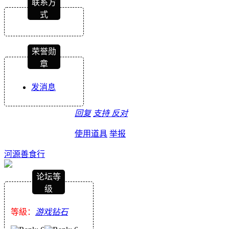
联系方
式
荣誉勋
章
发消息
回复
支持
反对
使用道具
举报
河源善食行
论坛等
级
等級：
游戏钻石