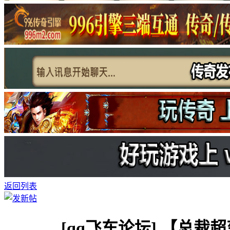
返回列表
[qq飞车论坛]
【总裁超