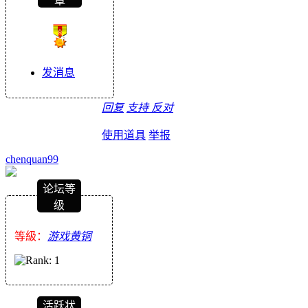
章
发消息
回复
支持
反对
使用道具
举报
chenquan99
论坛等
级
等級：
游戏黄铜
活跃状