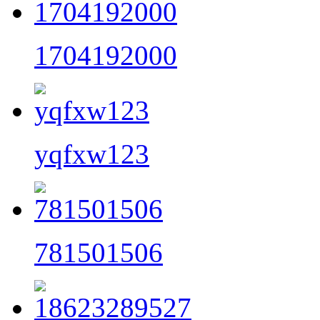
1704192000
yqfxw123
781501506