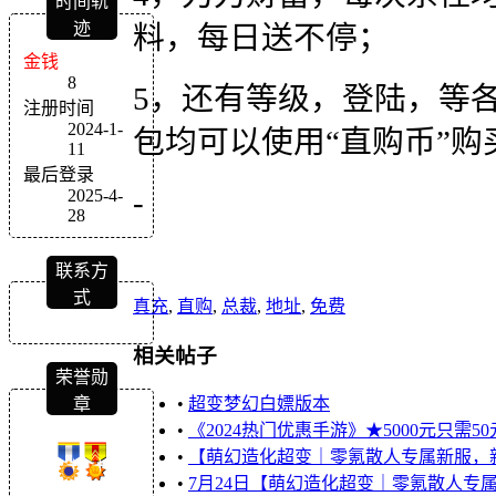
时间轨
迹
料，每日送不停；
金钱
8
5，还有等级，登陆，等
注册时间
2024-1-
包均可以使用“直购币”购
11
最后登录
-
2025-4-
28
联系方
式
真充
,
直购
,
总裁
,
地址
,
免费
相关帖子
荣誉勋
章
•
超变梦幻白嫖版本
•
《2024热门优惠手游》★5000元只需50元
•
【萌幻造化超变｜零氪散人专属新服，新手无
•
7月24日【萌幻造化超变｜零氪散人专属新服