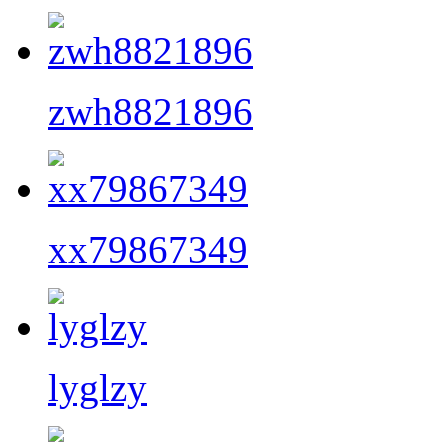
zwh8821896
xx79867349
lyglzy