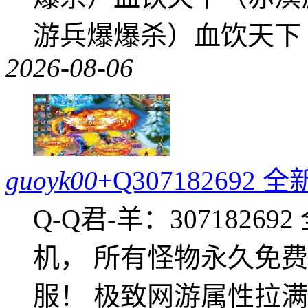
游兵爆爆杀）血饮天下
2026-08-06
guoyk00
+Q30718269
Q-Q君-羊：307182
机， 所有怪物永久免
服！ 极致网游属性拉