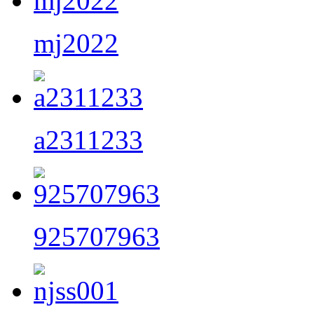
mj2022
a2311233
925707963