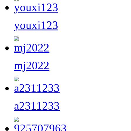
youxi123
mj2022
a2311233