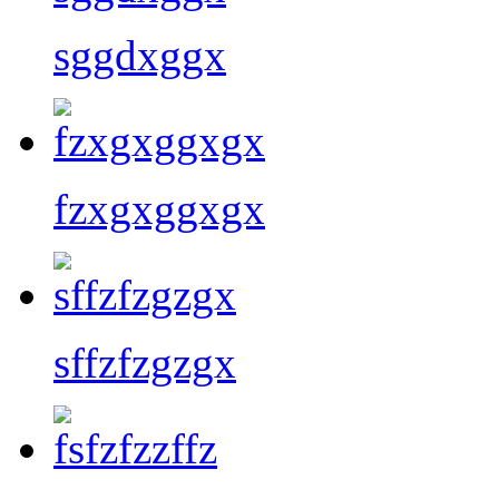
sggdxggx
fzxgxggxgx
sffzfzgzgx