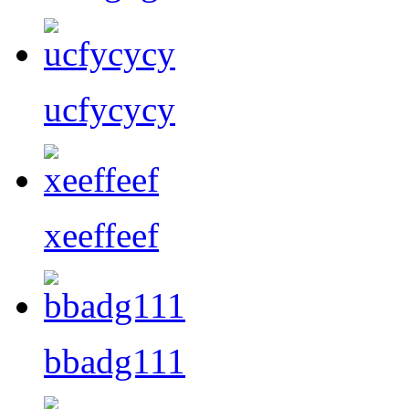
ucfycycy
xeeffeef
bbadg111