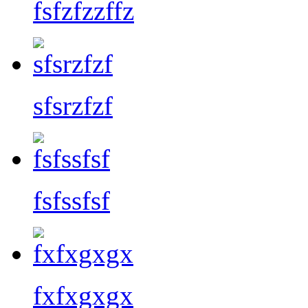
fsfzfzzffz
sfsrzfzf
fsfssfsf
fxfxgxgx