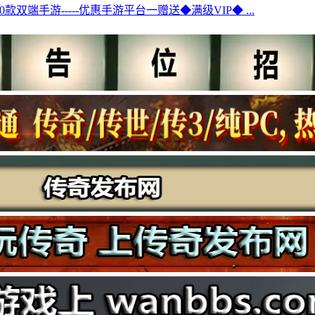
00款双端手游-----优惠手游平台一赠送◆满级VIP◆ ...