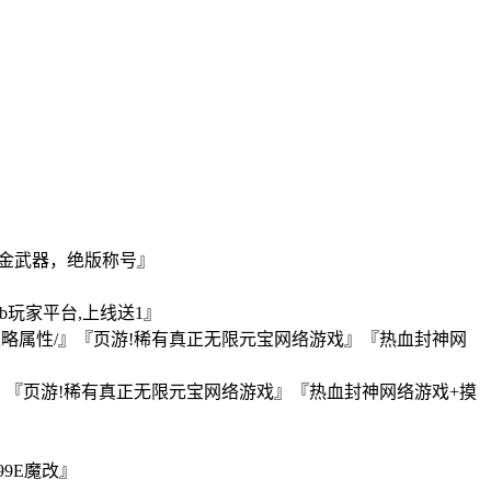
黄金武器，绝版称号』
』
b玩家平台,上线送1』
/策略属性/』『页游!稀有真正无限元宝网络游戏』『热血封神网
器』『页游!稀有真正无限元宝网络游戏』『热血封神网络游戏+摸
9E魔改』