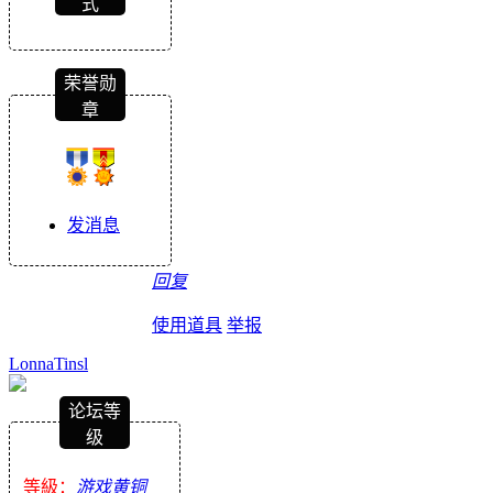
式
荣誉勋
章
发消息
回复
使用道具
举报
LonnaTinsl
论坛等
级
等級：
游戏黄铜