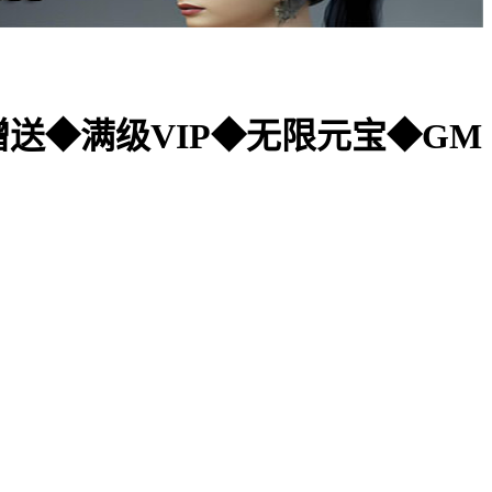
一赠送◆满级VIP◆无限元宝◆GM