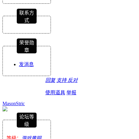
联系方
式
荣誉勋
章
发消息
回复
支持
反对
使用道具
举报
MasonStric
论坛等
级
等級：
游戏黄铜