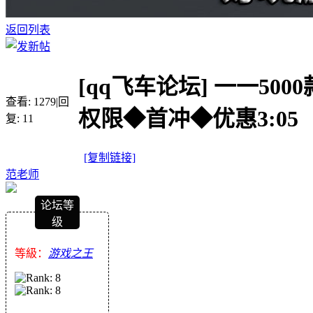
返回列表
[qq飞车论坛]
一一500
查看:
1279
|
回
权限◆首冲◆优惠3:05
复:
11
[复制链接]
范老师
论坛等
级
等級：
游戏之王