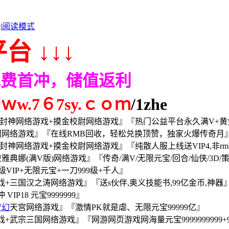
|
阅读模式
台 ↓↓↓
免费首冲，储值返利
.7６7sy.ｃｏｍ
/1zhe
封神网络游戏+摸金校尉网络游戏』『热门公益平台永久满V+
问网络游戏』『在线RMB回收，轻松兑换顶赞，独家火爆传奇月
神网络游戏+摸金校尉网络游戏』『纯散人服上线送VIP4,非rm
典娜(满V版)网络游戏』『传奇/满V/无限元宝/回合/仙侠/3D
IP+无限元宝+一刀999级+千人』
+三国汉之涛网络游戏』『送s伙伴,奥义技能书,99亿金币,神
18 元宝9999999』
梦幻
天宫网络游戏』『激情PK就是虐、无限元宝99999亿』
宗三国网络游戏』『网游网页游戏网海量元宝9999999999+9