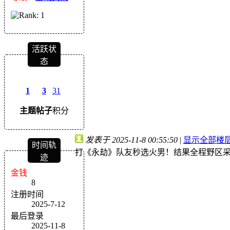
活跃状
态
1
3
31
主题
帖子
积分
发表于 2025-11-8 00:55:50
|
显示全部楼
时间轨
打《永劫》队友秒选火男！结果全程野区采灵
迹
金钱
8
注册时间
2025-7-12
最后登录
2025-11-8