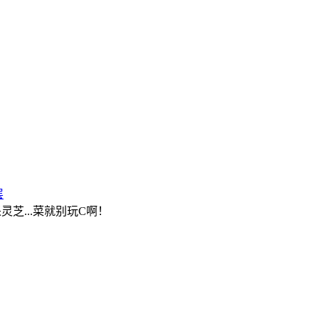
层
芝...菜就别玩C啊！