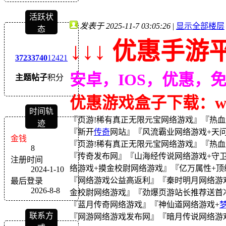
活跃状
发表于 2025-11-7 03:05:26
|
显示全部楼层
态
↓↓↓ 优惠手游平
3723
3740
12421
安卓，IOS，优惠，
主题
帖子
积分
优惠游戏盒子下载：wｗw
时间轨
『页游!稀有真正无限元宝网络游戏』『热血
迹
『新开
传奇
网站』『风流霸业网络游戏+天
金钱
『页游!稀有真正无限元宝网络游戏』『热血封
8
『传奇发布网』『山海经传说网络游戏+守卫雅
注册时间
络游戏+摸金校尉网络游戏』『亿万属性+顶级V
2024-1-10
『网络游戏公益高返利』『秦时明月网络游戏
最后登录
2026-8-8
金校尉网络游戏』『劲爆页游站长推荐送首冲 VIP
『蓝月传奇网络游戏』『神仙道网络游戏+
联系方
『网游网络游戏发布网』『暗月传说网络游戏+武