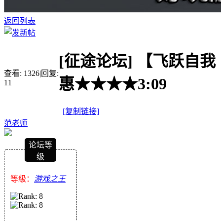
返回列表
[征途论坛]
【飞跃自我（
查看:
1326
|
回复:
惠★★★★3:09
11
[复制链接]
范老师
论坛等
级
等級：
游戏之王