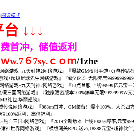
|
阅读模式
台 ↓↓↓
免费首冲，储值返利
.7６7sy.ｃｏｍ
/1zhe
网络游戏+九天封神2网络游戏』『爆款GM权限手游+页游秒钻石
超级足球先生网络游戏』『级VIP15+无限元宝9999999999
网络游戏+九天封神2网络游戏』『13点首服 上线99999亿元宝一
假三国网络游戏』『独家泄密版本100%爆率无限99999999W
RMB礼包,华丽翅膀』
传说网络游戏』『888rm首冲、GM装备！爆率100%、大杀四
冲值100%返利，高倍福利』
三国3网络游戏』『2019全新版本 上线1000%爆率,元宝99999
世界网络游戏』『横版闯关RPG,送v5,18888元宝+超神伙伴