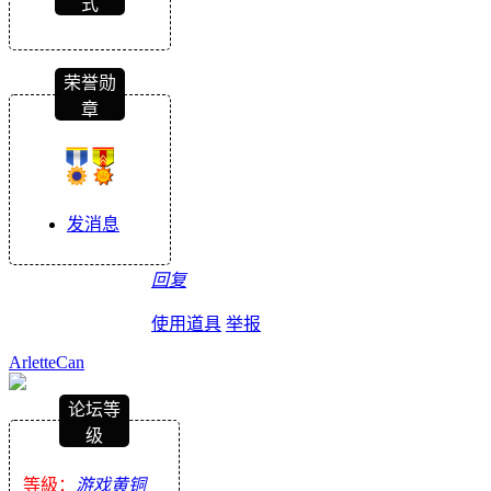
式
荣誉勋
章
发消息
回复
使用道具
举报
ArletteCan
论坛等
级
等級：
游戏黄铜