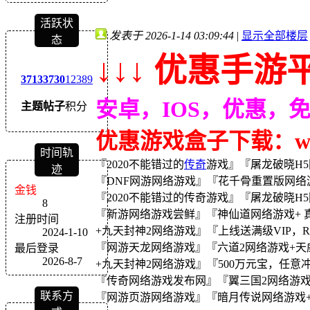
活跃状
发表于 2026-1-14 03:09:44
|
显示全部楼层
态
↓↓↓ 优惠手游平
3713
3730
12389
安卓，IOS，优惠，
主题
帖子
积分
优惠游戏盒子下载：wｗw
时间轨
『2020不能错过的
传奇
游戏』『屠龙破晓H5
迹
『DNF网游网络游戏』『花千骨重置版网络游戏+
金钱
『2020不能错过的传奇游戏』『屠龙破晓H5
8
『新游网络游戏尝鲜』『神仙道网络游戏+ 真
注册时间
+九天封神2网络游戏』『上线送满级VIP，
2024-1-10
『网游天龙网络游戏』『六道2网络游戏+天威
最后登录
2026-8-7
+九天封神2网络游戏』『500万元宝，任意
『传奇网络游戏发布网』『翼三国2网络游戏+热血
联系方
『网游页游网络游戏』『暗月传说网络游戏+诸神