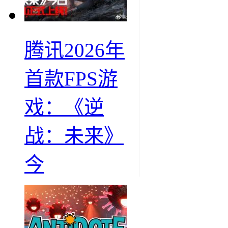
腾讯2026年
首款FPS游
戏：《逆
战：未来》
今