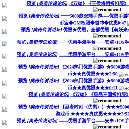
预览
[
奥奇传说论坛
]
《双端》《王侯将相折扣服》
预览
[
奥奇传说论坛
]
一一5000款双端手游-----优惠
币宝◆GM权限◆首冲◆优惠0:47
预览
[
奥奇传说论坛
]
优惠★优惠，全部优惠【萌妖来袭
预览
[
奥奇传说论坛
]
——优惠手游平台——安卓+IOS手
预览
[
奥奇传说论坛
]
——优惠手游平台——安卓+IOS手
预览
[
奥奇传说论坛
]
《2024热门优惠手游》★5000游戏
币★★真优惠★★★2:50
预览
[
奥奇传说论坛
]
《2024热门优惠手游》★5000游戏
币★★真优惠★★★0:11
预览
[
奥奇传说论坛
]
《双端》《极品三国折扣服》
预览
[
奥奇传说论坛
]
【忍者时刻（优惠）】★★★5000游
游戏币.★★★★真优惠★★★★3:5
预览
[
奥奇传说论坛
]
——优惠手游平台——安卓+IOS手