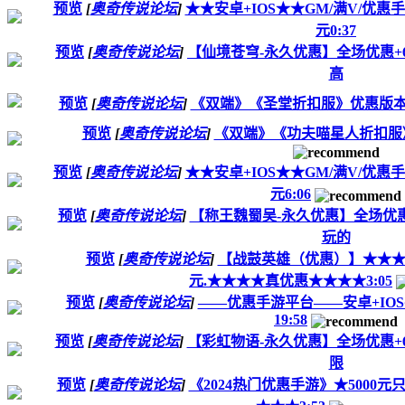
预览
[
奥奇传说论坛
]
★★安卓+IOS★★GM/满V/优惠手
元0:37
预览
[
奥奇传说论坛
]
【仙境苍穹-永久优惠】全场优惠+64
高
预览
[
奥奇传说论坛
]
《双端》《圣堂折扣服》优惠版
预览
[
奥奇传说论坛
]
《双端》《功夫喵星人折扣服
预览
[
奥奇传说论坛
]
★★安卓+IOS★★GM/满V/优惠手
元6:06
预览
[
奥奇传说论坛
]
【称王魏蜀吴-永久优惠】全场优惠+6
玩的
预览
[
奥奇传说论坛
]
【战鼓英雄（优惠）】★★★500
元.★★★★真优惠★★★★3:05
预览
[
奥奇传说论坛
]
——优惠手游平台——安卓+IO
19:58
预览
[
奥奇传说论坛
]
【彩虹物语-永久优惠】全场优惠+64
限
预览
[
奥奇传说论坛
]
《2024热门优惠手游》★5000元只