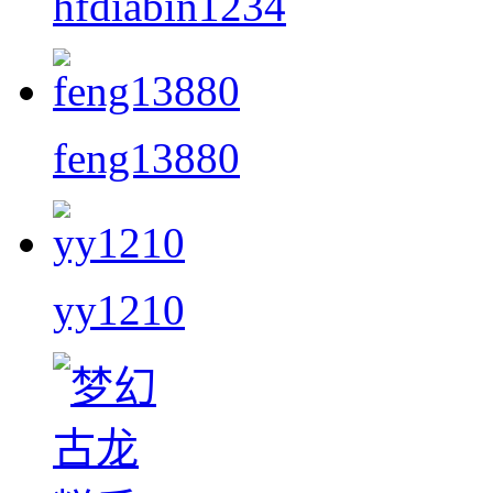
hfdiabin1234
feng13880
yy1210