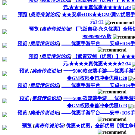
预览
[
奥奇传说论坛
]
【彩虹物语（优惠）】★★★500
元.★★★★真优惠★★★★1:49
预览
[
奥奇传说论坛
]
★★安卓+IOS★★GM/满V/优惠手
元1:12
预览
[
奥奇传说论坛
]
【飞跃自我-永久优惠】全场优惠
99999999W版
预览
[
奥奇传说论坛
]
——优惠手游平台——安卓+IOS手
预览
[
奥奇传说论坛
]
【紫青双剑（优惠）】★★★500
元.★★★★真优惠★★★★2:34
预览
[
奥奇传说论坛
]
一一5000款双端手游-----优惠
◆GM权限◆首冲◆优惠1:20
预览
[
奥奇传说论坛
]
——优惠手游平台——安卓+IOS手
预览
[
奥奇传说论坛
]
一一5000款双端手游-----优惠
◆GM权限◆首冲◆优惠1:23
预览
[
奥奇传说论坛
]
——优惠手游平台——安卓+IOS手
预览
[
奥奇传说论坛
]
优惠★优惠，全部优惠【领主争霸