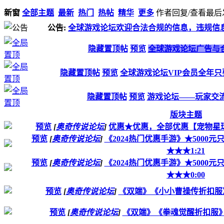
新窗
全部主题
最新
热门
热帖
精华
更多
作者
回复/查看
最后
公告:
全球游戏论坛欢迎合法合规的信息，违规信
隐藏置顶帖
预览
全球游戏论坛广告与
隐藏置顶帖
预览
全球游戏论坛VIP会员全年只
隐藏置顶帖
预览
游戏论坛——玩家交
版块主题
预览
[
奥奇传说论坛
]
优惠★优惠，全部优惠【宠物星球
预览
[
奥奇传说论坛
]
《2024热门优惠手游》★5000元只
★★★1:21
预览
[
奥奇传说论坛
]
《2024热门优惠手游》★5000元只
★★★0:00
预览
[
奥奇传说论坛
]
《双端》《小小曹操传折扣服
预览
[
奥奇传说论坛
]
《双端》《拳魂觉醒折扣服