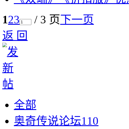
1
2
3
/ 3 页
下一页
返 回
全部
奥奇传说论坛
110