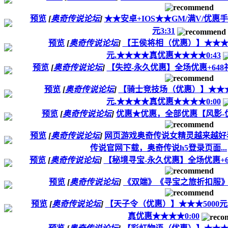
预览
[
奥奇传说论坛
]
★★安卓+IOS★★GM/满V/优惠手
元3:31
预览
[
奥奇传说论坛
]
【王侯将相（优惠）】★★★500
元.★★★★真优惠★★★★0:43
预览
[
奥奇传说论坛
]
【失控-永久优惠】全场优惠+648礼
预览
[
奥奇传说论坛
]
【骑士竞技场（优惠）】★★★500
元.★★★★真优惠★★★★0:00
预览
[
奥奇传说论坛
]
优惠★优惠，全部优惠【风影-优
预览
[
奥奇传说论坛
]
网页游戏奥奇传说女精灵越来越好
传说官网下载，奥奇传说h5登录页面...
预览
[
奥奇传说论坛
]
【秘境寻宝-永久优惠】全场优惠+64
预览
[
奥奇传说论坛
]
《双端》《寻宝之旅折扣服》优
预览
[
奥奇传说论坛
]
【天子令（优惠）】★★★5000元只需
真优惠★★★★0:00