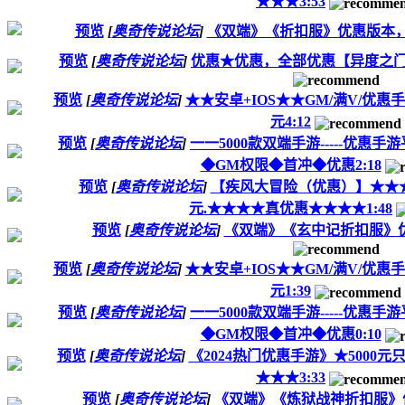
★★★3:53
预览
[
奥奇传说论坛
]
《双端》《折扣服》优惠版本，
预览
[
奥奇传说论坛
]
优惠★优惠，全部优惠【异度之门
预览
[
奥奇传说论坛
]
★★安卓+IOS★★GM/满V/优惠手
元4:12
预览
[
奥奇传说论坛
]
一一5000款双端手游-----优惠
◆GM权限◆首冲◆优惠2:18
预览
[
奥奇传说论坛
]
【疾风大冒险（优惠）】★★★500
元.★★★★真优惠★★★★1:48
预览
[
奥奇传说论坛
]
《双端》《玄中记折扣服》优
预览
[
奥奇传说论坛
]
★★安卓+IOS★★GM/满V/优惠手
元1:39
预览
[
奥奇传说论坛
]
一一5000款双端手游-----优惠
◆GM权限◆首冲◆优惠0:10
预览
[
奥奇传说论坛
]
《2024热门优惠手游》★5000元只
★★★3:33
预览
[
奥奇传说论坛
]
《双端》《炼狱战神折扣服》