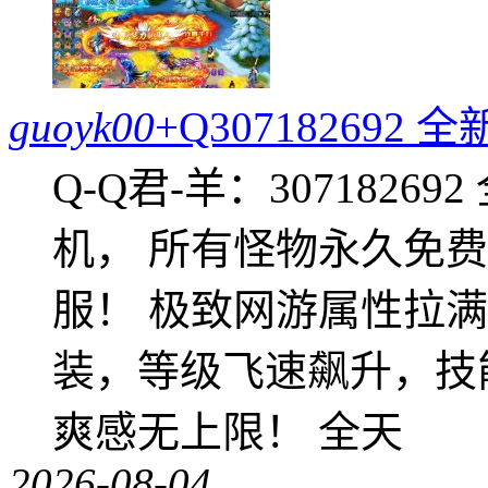
guoyk00
+Q30718269
Q-Q君-羊：307182
机， 所有怪物永久免
服！ 极致网游属性拉
装，等级飞速飙升，技
爽感无上限！ 全天
2026-08-04