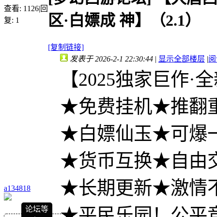
查看:
1126
|
回
区·白嫖成 神】（2.1）
复:
1
[复制链接]
发表于 2026-2-1 22:30:44
|
显示全部楼层
|
阅
【2025独家巨作·
★免费挂机★推翻
★白嫖仙玉★可爆
★货币互换★自由
★长期更新★激情
a134818
论坛等
★平民乐园！公平