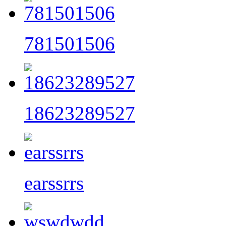
781501506
18623289527
earssrrs