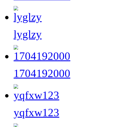
lyglzy
1704192000
yqfxw123