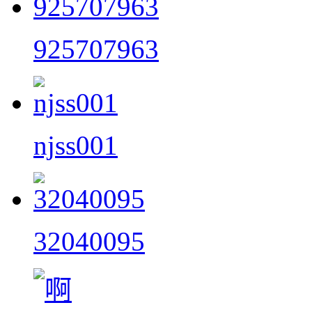
925707963
njss001
32040095