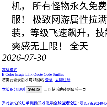
机， 所有怪物永久免
服！ 极致网游属性拉
装，等级飞速飙升，技
爽感无上限！ 全天
2026-07-30
高级模式
B
Color
Image
Link
Quote
Code
Smilies
您需要登录后才可以回帖
登录
|
立即注册
本版积分规则
回帖后跳转到最后一页
发表回复
游戏论坛
|
论坛手机版
|
游戏黑屋
|
全球游戏论坛
(
鄂ICP备202404