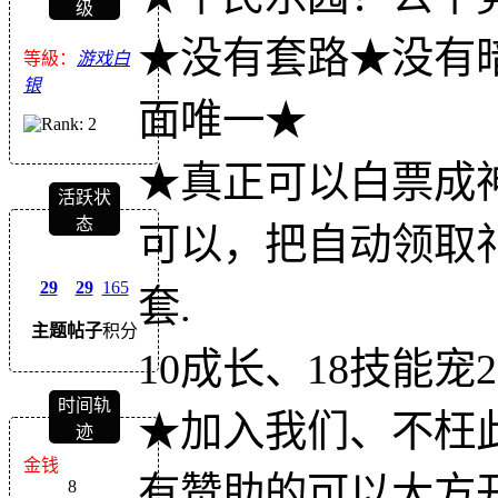
级
★没有套路★没有
等級：
游戏白
银
面唯一★
★真正可以白票成
活跃状
态
可以，把自动领取礼
29
29
165
套.
主题
帖子
积分
10成长、18技能
时间轨
★加入我们、不枉此生
迹
金钱
有赞助的可以大方开
8