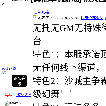
2
[复制链接]
发表于 2026-2-4 16:55:18
|
显示全部楼层
|
无托无GM无特殊
台
特色1：本服承诺
无任何线下渠道，
pol12789
特色2：沙城主争
论坛等
级
级幻舞！！
等級：
游戏之王