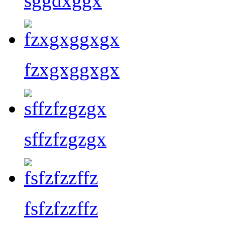
sggdxggx
fzxgxggxgx
sffzfzgzgx
fsfzfzzffz