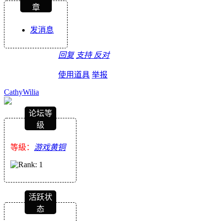
章
发消息
回复
支持
反对
使用道具
举报
CathyWilia
论坛等
级
等級：
游戏黄铜
活跃状
态