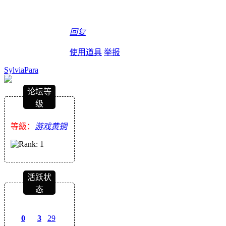
回复
使用道具
举报
SylviaPara
论坛等
级
等級：
游戏黄铜
活跃状
态
0
3
29