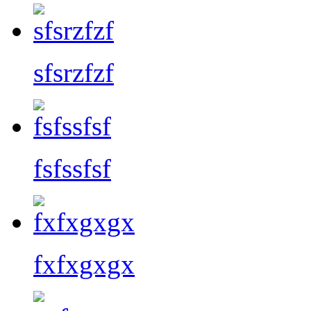
sfsrzfzf
fsfssfsf
fxfxgxgx