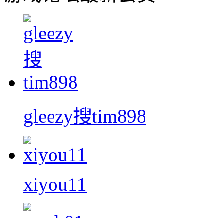
gleezy搜tim898
xiyou11