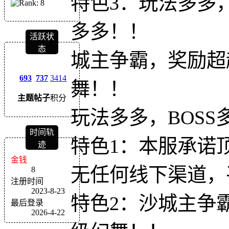
特色3：玩法多多
多多！！
活跃状
态
城主争霸，奖励超
693
737
3414
舞！！
主题
帖子
积分
玩法多多，BOS
时间轨
特色1：本服承诺
迹
金钱
无任何线下渠道，
8
注册时间
2023-8-23
特色2：沙城主争
最后登录
2026-4-22