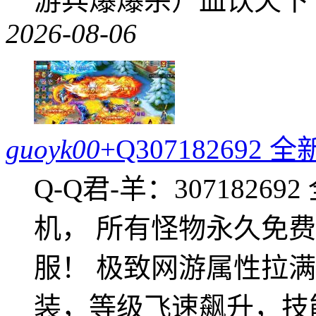
游兵爆爆杀）血饮天下
2026-08-06
guoyk00
+Q30718269
Q-Q君-羊：307182
机， 所有怪物永久免
服！ 极致网游属性拉
装，等级飞速飙升，技