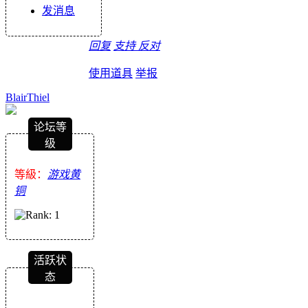
发消息
回复
支持
反对
使用道具
举报
BlairThiel
论坛等
级
等級：
游戏黄
铜
活跃状
态