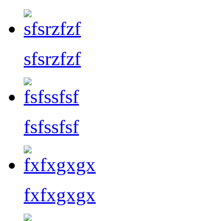
sfsrzfzf
fsfssfsf
fxfxgxgx