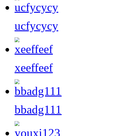
ucfycycy
xeeffeef
bbadg111