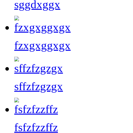
sggdxggx
fzxgxggxgx
sffzfzgzgx
fsfzfzzffz