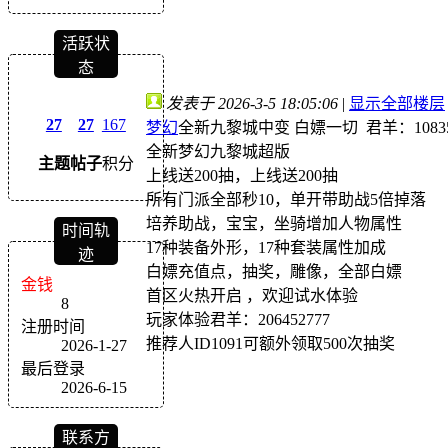
活跃状
态
发表于 2026-3-5 18:05:06
|
显示全部楼层
27
27
167
梦幻
全新九黎城中变 白嫖一切 君羊：108358
全新梦幻九黎城超版
主题
帖子
积分
上线送200抽，上线送200抽
所有门派全部秒10，单开带助战5倍掉落
培养助战，宝宝，坐骑增加人物属性
时间轨
17种装备外形，17种套装属性加成
迹
白嫖充值点，抽奖，雕像，全部白嫖
金钱
首区火热开启 ，欢迎试水体验
8
玩家体验君羊：206452777
注册时间
推荐人ID1091可额外领取500次抽奖
2026-1-27
最后登录
2026-6-15
联系方