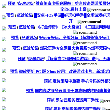
预览
[
征途论坛
]
维京传奇出畅爽服啦！维京传奇网游版最好
币宝E,吊打土豪
预览
[
征途论坛
]
█安卓+IOS手游█好玩扣手游█全场游戏好玩
开一
预览
[
征途论坛
]
《打金传奇》《冰火奇迹》《三国志网游版
预览
[
征途论坛
]
好玩★好玩，全部好玩【萌将争锋-好玩】
预览
[
征途论坛
]
爆款页游★全网最火免费服%爆率无限
预览
[
征途论坛
]
『玩家当GM服网页游戏』送ip、无限
预览
微软更新 PC 版 Xbox 应用：改进游戏卡片、新增
预览
定价策略中重要 手机号码的外部
预览
国内高防服务器适用于游戏|网站|视频直播
预览
网站云服务器适用于游戏
预览
福州高防服务器适用于游戏