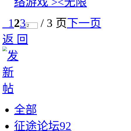
络游戏 ><无限
1
2
3
/ 3 页
下一页
返 回
全部
征途论坛
92