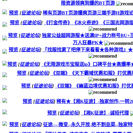
限资源领爽到爆的BT页游
预览
[
征途论坛
]
稀有页游BT页游爆爽页游三端手游H游戏
预览
[
征途论坛
]
《打金传奇》《冰火奇迹》《三国志网游版
预览
[
征途论坛
]
独家公益超网游服★送满IP+战力称号BU+
万人狂暴PK★
预览
[
征途论坛
]
『找服找累了吧停下来看看★各种游戏』★
预览
[
征途论坛
]
《无限游戏币宝服送ip》口碑平台★高爆率
预览
[
征途论坛
]
《双端》《天下霸域优惠扣服》打优惠版本，
预览
[
征途论坛
]
《双端》《幽蓝边境优惠扣服》打优
预览
[
征途论坛
]
稀有★【湘K征途】-独家创作-一转2
预览
[
征途论坛
]
【湘K征途】-诚招代理
预览
[
征途论坛
]
征途----微变--永久开放-绝不割韭菜--独家