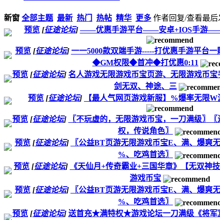
新窗
全部主题
最新
热门
热帖
精华
更多
作者
回复/查看
最后
预览
[
征途论坛
]
——优惠手游平台——安卓+IOS手游——
预览
[
征途论坛
]
一一5000款双端手游-----打优惠手游平
◆GM权限◆首冲◆打优惠0:11
预览
[
征途论坛
]
名人游戏无限游戏币宝页游、无限游戏币宝
剑无双、神途、三
预览
[
征途论坛
]
【最人气网页游戏新服】%爆率无限W
预览
[
征途论坛
]
〖不玩虚的，无限游戏币宝，一刀满级〗〖
权，传说角色〗
预览
[
征途论坛
]
〖公益BT页游无限游戏币宝E、满、爆爽
%、吃鸡首选〗
预览
[
征途论坛
]
《天仙月+传奇霸业+三国华章》【无双神技
游戏币宝
预览
[
征途论坛
]
〖公益BT页游无限游戏币宝E、满、爆爽
%、吃鸡首选〗
预览
[
征途论坛
]
送首充★满特权★游戏论坛一刀满级《将军