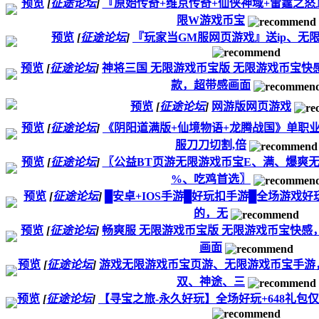
预览
[
征途论坛
]
『原始传奇+维京传奇+仙侠神域+雷霆之
限W游戏币宝
预览
[
征途论坛
]
『玩家当GM服网页游戏』送ip、无限
预览
[
征途论坛
]
神将三国 无限游戏币宝版 无限游戏币宝
款，超带感画面
预览
[
征途论坛
]
网游版网页游戏
预览
[
征途论坛
]
《阴阳道满版+仙境物语+龙腾战国》单职
服刀刀切割,倍
预览
[
征途论坛
]
〖公益BT页游无限游戏币宝E、满、爆爽
%、吃鸡首选〗
预览
[
征途论坛
]
█安卓+IOS手游█好玩扣手游█全场游戏
的，无
预览
[
征途论坛
]
畅爽服 无限游戏币宝版 无限游戏币宝快
画面
预览
[
征途论坛
]
游戏无限游戏币宝页游、无限游戏币宝手游
双、神途、三
预览
[
征途论坛
]
【寻宝之旅-永久好玩】全场好玩+648礼包仅需