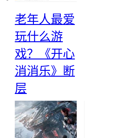
老年人最爱
玩什么游
戏？《开心
消消乐》断
层