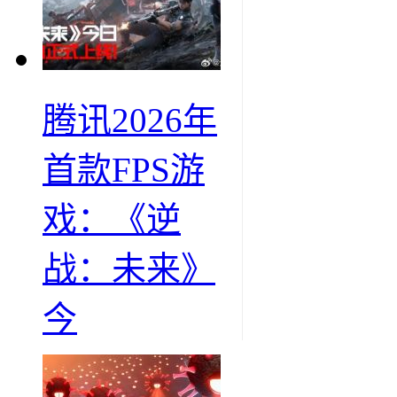
腾讯2026年
首款FPS游
戏：《逆
战：未来》
今