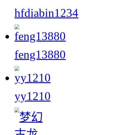
hfdiabin1234
feng13880
yy1210