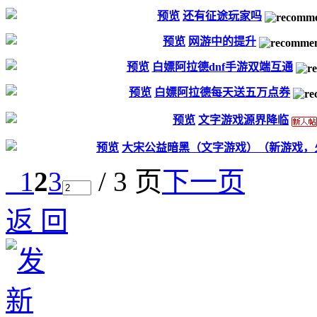
预览
还有征途玩家吗
预览
网游中的提升
预览
白嫖阿拉德dnf手游双端互通
预览
白嫖阿拉德每天送五万点券
预览
文字游戏源界降临
预览
大宋公益暗黑（文字游戏）（新游戏，
1
2
3
/ 3 页
下一页
返 回