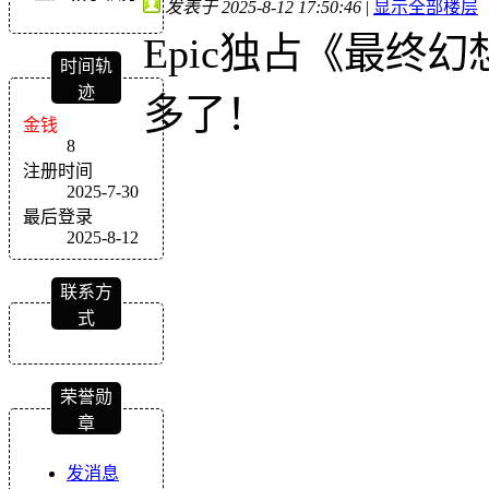
发表于 2025-8-12 17:50:46
|
显示全部楼层
Epic独占《最终
时间轨
迹
多了！
金钱
8
注册时间
2025-7-30
最后登录
2025-8-12
联系方
式
荣誉勋
章
发消息