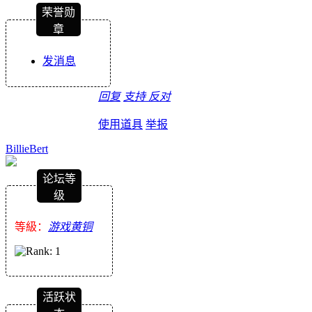
荣誉勋
章
发消息
回复
支持
反对
使用道具
举报
BillieBert
论坛等
级
等級：
游戏黄铜
活跃状