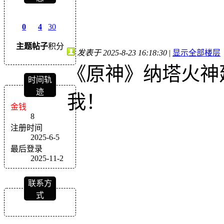
0
4
30
主题
帖子
积分
发表于 2025-8-23 16:18:30
|
显示全部楼层
《原神》纳塔火神
时间轨
迹
我！
金钱
8
注册时间
2025-6-5
最后登录
2025-11-2
联系方
式