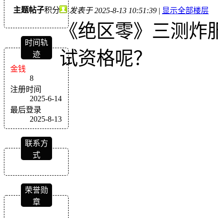
主题
帖子
积分
发表于 2025-8-13 10:51:39
|
显示全部楼层
《绝区零》三测炸
时间轨
试资格呢？
迹
金钱
8
注册时间
2025-6-14
最后登录
2025-8-13
联系方
式
荣誉勋
章