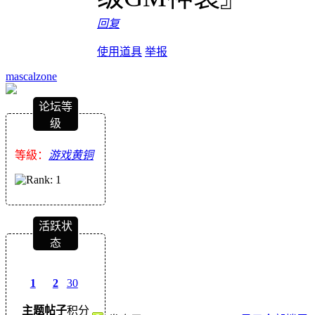
回复
使用道具
举报
mascalzone
论坛等
级
等級：
游戏黄铜
活跃状
态
1
2
30
主题
帖子
积分