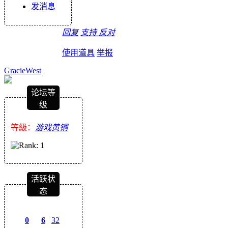
发消息
回复
支持
反对
使用道具
举报
GracieWest
论坛等
级
等級：
游戏黄铜
活跃状
态
0
6
32