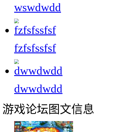
wswdwdd
fzfsfssfsf
dwwdwdd
游戏论坛图文信息