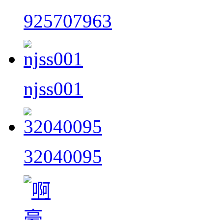
925707963
njss001
32040095